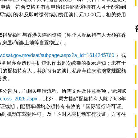
年的申请。符合资格并有意申请续期的配额持有人可于配额到
写续期资料及即时缴付续期费用澳门元1,000元，相关费用
取得配额时与香港关连的资格（即个人配额持有人无须在香
房屋/商舖/土地等自置物业）。
ww.dsat.gov.mo/dsat/subpage.aspx?a_id=1614245760
）或
通事务局亦会透过手机短讯作出是次续期的提示通知；未有于
用的配额持有人，其所持有的澳门私家车往来港澳常规配额
分发。
述公告内，而相关申请流程、所需文件及注意事项，请浏览
_cross_2026.aspx
。此外，局方提醒配额持有人除了每3年
证续期，配额车辆均必须持有有效的「国际通行许可证」
「临时机动车驾驶许可」及「临时入境机动车行驶证」方可往