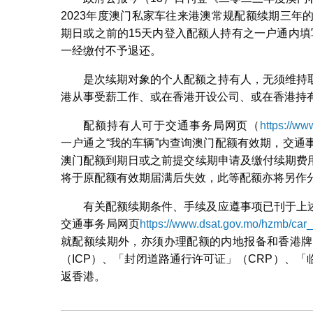
2023年度澳门私家车往来港澳常规配额续期三
期日或之前的15天内登入配额人持有之一户通内填
一经缴付不予退还。
是次续期对象的个人配额之持有人，无须维持
港从事受薪工作、或在香港开设公司、或在香港持有
配额持有人可于交通事务局网页（
https://w
一户通之“我的车辆”内查询澳门配额有效期，交
澳门配额到期日或之前提交续期申请及缴付续期费
将于原配额有效期届满后失效，此等配额亦将另作
有关配额续期条件、手续及应遵事项已刊于上
交通事务局网页
https://www.dsat.gov.mo/hzmb/car
就配额续期外，亦须办理配额的内地报备和香港牌
（ICP）、「封闭道路通行许可证」（CRP）、
返香港。