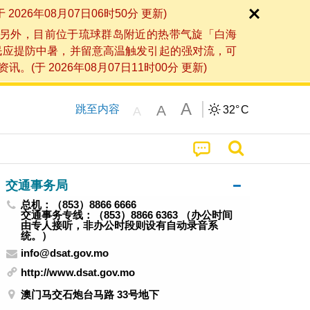
6年08月07日06时50分 更新)
另外，目前位于琉球群岛附近的热带气旋「白海
民应提防中暑，并留意高温触发引起的强对流，可
2026年08月07日11时00分 更新)
A
A
跳至内容
32°
C
A
交通事务局
总机：（853）8866 6666
交通事务专线：（853）8866 6363 （办公时间
由专人接听，非办公时段则设有自动录音系
统。）
info@dsat.gov.mo
http://www.dsat.gov.mo
澳门马交石炮台马路 33号地下