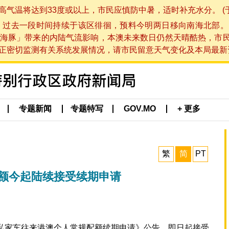
将达到33度或以上，市民应慎防中暑，适时补充水分。 (于 202
，过去一段时间持续于该区徘徊，预料今明两日移向南海北部。
海豚」带来的内陆气流影响，本澳未来数日仍然天晴酷热，市
切监测有关系统发展情况，请市民留意天气变化及本局最新资讯。(于 
专题新闻
专题特写
GOV.MO
+ 更多
繁
简
PT
配额今起陆续接受续期申请
门私家车往来港澳个人常规配额续期申请》公告，即日起接受