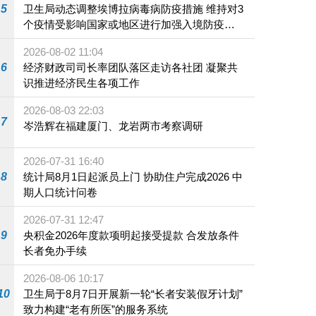
5
卫生局动态调整埃博拉病毒病防疫措施 维持对3
个疫情受影响国家或地区进行加强入境防疫措
施
2026-08-02 11:04
6
经济财政司司长率团队落区走访各社团 凝聚共
识推进经济民生各项工作
2026-08-03 22:03
7
岑浩辉在福建厦门、龙岩两市考察调研
2026-07-31 16:40
8
统计局8月1日起派员上门 协助住户完成2026 中
期人口统计问卷
2026-07-31 12:47
9
央积金2026年度款项明起接受提款 合发放条件
长者免办手续
2026-08-06 10:17
10
卫生局于8月7日开展新一轮“长者安装假牙计划”
致力构建“老有所医”的服务系统