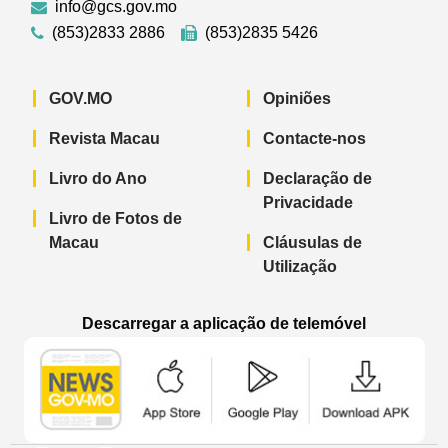
info@gcs.gov.mo
(853)2833 2886
(853)2835 5426
GOV.MO
Opiniões
Revista Macau
Contacte-nos
Livro do Ano
Declaração de
Privacidade
Livro de Fotos de
Macau
Cláusulas de
Utilização
Descarregar a aplicação de telemóvel
Aplicação de telemóvel “Notícias do G
Aplicação de telemóvel “
Aplicação 