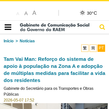
A
C
A
30°
A
Pesq
Índice
Início
Notícias
繁
简
PT
Tam Vai Man: Reforço do sistema de
apoio à população na Zona A e adopção
de múltiplas medidas para facilitar a vida
dos residentes
Gabinete do Secretário para os Transportes e Obras
Públicas
2026-05-07 17:52