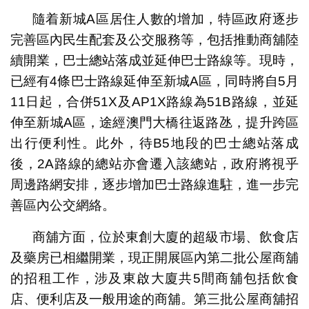
隨着新城A區居住人數的增加，特區政府逐步
完善區內民生配套及公交服務等，包括推動商舖陸
續開業，巴士總站落成並延伸巴士路線等。現時，
已經有4條巴士路線延伸至新城A區，同時將自5月
11日起，合併51X及AP1X路線為51B路線，並延
伸至新城A區，途經澳門大橋往返路氹，提升跨區
出行便利性。此外，待B5地段的巴士總站落成
後，2A路線的總站亦會遷入該總站，政府將視乎
周邊路網安排，逐步增加巴士路線進駐，進一步完
善區內公交網絡。
商舖方面，位於東創大廈的超級市場、飲食店
及藥房已相繼開業，現正開展區內第二批公屋商舖
的招租工作，涉及東啟大廈共5間商舖包括飲食
店、便利店及一般用途的商舖。第三批公屋商舖招