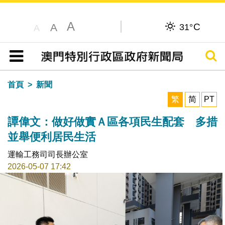
A
C
A
31°
A
搜尋
目錄
首頁
新聞
繁
简
PT
譚偉文：做好做實Ａ區各項民生配套 多措
並舉便利居民生活
運輸工務司司長辦公室
2026-05-07 17:42