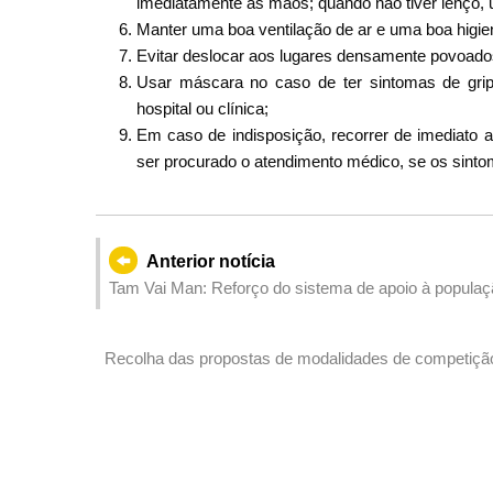
imediatamente as mãos; quando não tiver lenço,
Manter uma boa ventilação de ar e uma boa higie
Evitar deslocar aos lugares densamente povoado
Usar máscara no caso de ter sintomas de grip
hospital ou clínica;
Em caso de indisposição, recorrer de imediat
ser procurado o atendimento médico, se os sint
Anterior notícia
Tam Vai Man: Reforço do sistema de apoio à populaçã
vida dos residentes
Recolha das propostas de modalidades de competição
Hengqin e Competição de Técnicas Profissionais da