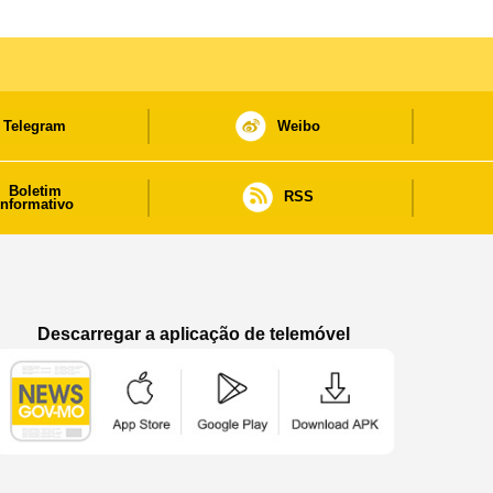
Telegram
Weibo
Boletim
RSS
informativo
Descarregar a aplicação de telemóvel
Aplicação de telemóvel “Notícias do Governo
Aplicação de telemóvel “Notícia
Aplicação de telem