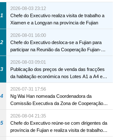
2026-08-03 23:12
1
Chefe do Executivo realiza visita de trabalho a
Xiamen e a Longyan na província de Fujian
2026-08-01 16:00
2
Chefe do Executivo desloca-se a Fujian para
participar na Reunião da Cooperação Fujian-
Macau
2026-08-03 09:01
3
Publicação dos preços de venda das fracções
da habitação económica nos Lotes A1 a A4 e
A12 da Zona A dos Novos Aterros
2026-07-31 17:56
4
Ng Wai Han nomeada Coordenadora da
Comissão Executiva da Zona de Cooperação
Aprofundada entre Guangdong e Macau em
2026-08-04 21:35
Hengqin
5
Chefe do Executivo reúne-se com dirigentes da
província de Fujian e realiza visita de trabalho
em Fuzhou