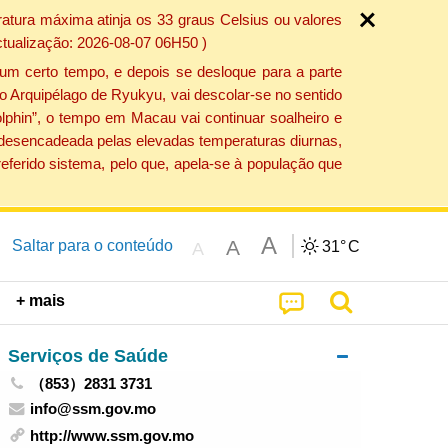
atura máxima atinja os 33 graus Celsius ou valores
ctualização: 2026-08-07 06H50 )
um certo tempo, e depois se desloque para a parte
do Arquipélago de Ryukyu, vai descolar-se no sentido
lphin”, o tempo em Macau vai continuar soalheiro e
o desencadeada pelas elevadas temperaturas diurnas,
eferido sistema, pelo que, apela-se à população que
A
A
Saltar para o conteúdo
31°
C
A
+ mais
Serviços de Saúde
（853）2831 3731
info@ssm.gov.mo
http://www.ssm.gov.mo