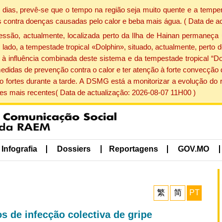
dias, prevê-se que o tempo na região seja muito quente e a temper
 contra doenças causadas pelo calor e beba mais água. ( Data de a
ão, actualmente, localizada perto da Ilha de Hainan permaneça 
lado, a tempestade tropical «Dolphin», situado, actualmente, perto 
à influência combinada deste sistema e da tempestade tropical “Do
edidas de prevenção contra o calor e ter atenção à forte convecçã
o fortes durante a tarde. A DSMG está a monitorizar a evolução do r
s mais recentes( Data de actualização: 2026-08-07 11H00 )
Infografia
Dossiers
Reportagens
GOV.MO
繁
简
PT
s de infecção colectiva de gripe