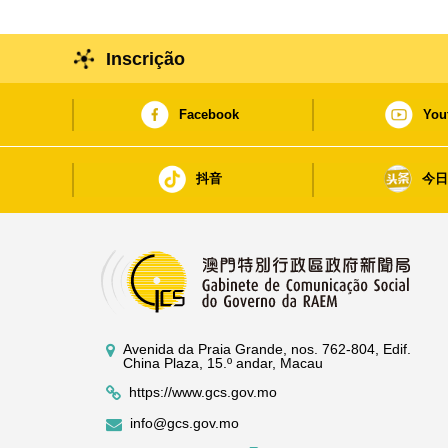
Inscrição
Facebook
You
抖音
今
Avenida da Praia Grande, nos. 762-804, Edif.
China Plaza, 15.º andar, Macau
https://www.gcs.gov.mo
info@gcs.gov.mo