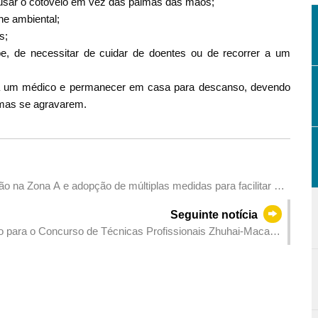
 usar o cotovelo em vez das palmas das mãos;
ne ambiental;
s;
e, de necessitar de cuidar de doentes ou de recorrer a um
o a um médico e permanecer em casa para descanso, devendo
omas se agravarem.
o na Zona A e adopção de múltiplas medidas para facilitar a
Seguinte notícia
 para o Concurso de Técnicas Profissionais Zhuhai-Macau-
 Taça da Cooperação Aprofundada 2026