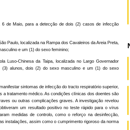
a 6 de Maio, para a detecção de dois (2) casos de infecção
São Paulo, localizada na Rampa dos Cavaleiros da Areia Preta,
 masculino e um (1) do sexo feminino;
la Luso-Chinesa da Taipa, localizada no Largo Governador
ês (3) alunos, dois (2) do sexo masculino e um (1) do sexo
ifestar sintomas de infecção do tracto respiratório superior,
os a tratamento médico. As condições clínicas dos doentes são
raves ou outras complicações graves. A investigação revelou
 obtiveram um resultado positivo no teste rápido para o vírus
caram medidas de controlo, como o reforço na desinfecção,
 das instalações, assim como o cumprimento rigoroso da norma