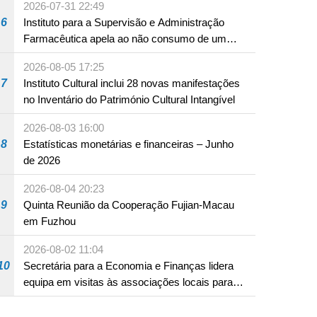
2026-07-31 22:49
6
Instituto para a Supervisão e Administração
Farmacêutica apela ao não consumo de um
produto com substâncias medicamentosas
2026-08-05 17:25
ocidentais
7
Instituto Cultural inclui 28 novas manifestações
no Inventário do Património Cultural Intangível
2026-08-03 16:00
8
Estatísticas monetárias e financeiras – Junho
de 2026
2026-08-04 20:23
9
Quinta Reunião da Cooperação Fujian-Macau
em Fuzhou
2026-08-02 11:04
10
Secretária para a Economia e Finanças lidera
equipa em visitas às associações locais para
consolidar consensos e promover os trabalhos
nas áreas económica e social