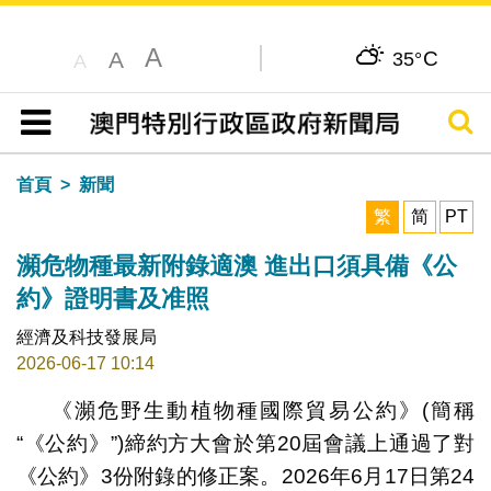
A
C
A
35°
A
搜尋
目錄
首頁
新聞
繁
简
PT
瀕危物種最新附錄適澳 進出口須具備《公
約》證明書及准照
經濟及科技發展局
2026-06-17 10:14
《瀕危野生動植物種國際貿易公約》(簡稱
“《公約》”)締約方大會於第20屆會議上通過了對
《公約》3份附錄的修正案。2026年6月17日第24