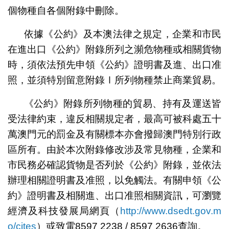
個物種自各個附錄中刪除。
依據《公約》及本澳法律之規定，企業和市民
在進出口《公約》附錄所列之瀕危物種或相關貨物
時，須依法預先申領《公約》證明書及進、出口准
照，並須特別留意附錄Ⅰ所列物種禁止商業貿易。
《公約》附錄所列物種的貿易、持有及運送皆
受法律約束，違反相關規定者，最高可被科處五十
萬澳門元的罰金及有關標本亦會撥歸澳門特別行政
區所有。由於本次附錄修改涉及常見物種，企業和
市民務必確認貨物是否列於《公約》附錄，並依法
辦理相關證明書及准照，以免觸法。有關申領《公
約》證明書及相關進、出口准照相關資訊，可瀏覽
經濟及科技發展局網頁（
http://www.dsedt.gov.m
o/cites
）或致電8597 2238 / 8597 2636查詢。