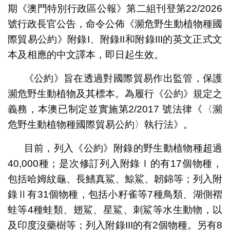
期《澳門特別行政區公報》第二組刊登第22/2026
號行政長官公告，命令公佈《瀕危野生動植物種國
際貿易公約》附錄I、附錄II和附錄III的英文正式文
本及相應的中文譯本，即日起生效。
《公約》旨在透過對國際貿易作出監管，保護
瀕危野生動植物及其標本。為履行《公約》規定之
義務，本澳已制定並實施第2/2017 號法律《〈瀕
危野生動植物種國際貿易公約〉執行法》。
目前，列入《公約》附錄的野生動植物種超過
40,000種；是次修訂列入附錄Ⅰ的有17個物種，
包括哈姆紋龜、長鰭真鯊、鯨鯊、韌錦等；列入附
錄Ⅱ有31個物種，包括小籽雀等7種鳥類、湖側褶
蛙等4種蛙類、翅鯊、星鯊、刺鯊等水生動物，以
及印度沒藥樹等；列入附錄III的有2個物種。另有8