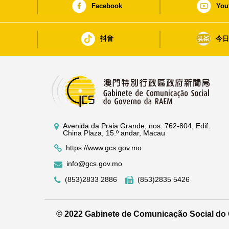
Facebook
You
抖音
今
Avenida da Praia Grande, nos. 762-804, Edif.
China Plaza, 15.º andar, Macau
https://www.gcs.gov.mo
info@gcs.gov.mo
(853)2833 2886
(853)2835 5426
© 2022 Gabinete de Comunicação Social d