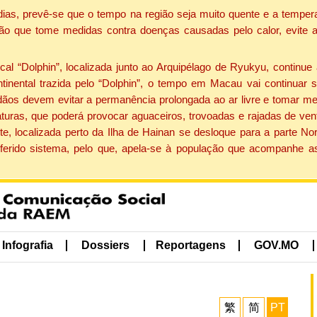
dias, prevê-se que o tempo na região seja muito quente e a tempe
ão que tome medidas contra doenças causadas pelo calor, evite ac
 “Dolphin”, localizada junto ao Arquipélago de Ryukyu, continue 
ntinental trazida pelo “Dolphin”, o tempo em Macau vai continuar
dãos devem evitar a permanência prolongada ao ar livre e tomar m
ras, que poderá provocar aguaceiros, trovoadas e rajadas de vento 
e, localizada perto da Ilha de Hainan se desloque para a parte No
ferido sistema, pelo que, apela-se à população que acompanhe a
Infografia
Dossiers
Reportagens
GOV.MO
繁
简
PT