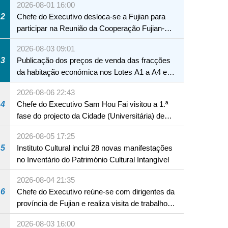
2026-08-01 16:00
2
Chefe do Executivo desloca-se a Fujian para
participar na Reunião da Cooperação Fujian-
Macau
2026-08-03 09:01
3
Publicação dos preços de venda das fracções
da habitação económica nos Lotes A1 a A4 e
A12 da Zona A dos Novos Aterros
2026-08-06 22:43
4
Chefe do Executivo Sam Hou Fai visitou a 1.ª
fase do projecto da Cidade (Universitária) de
Educação Internacional de Macau e Hengqin
2026-08-05 17:25
5
Instituto Cultural inclui 28 novas manifestações
no Inventário do Património Cultural Intangível
2026-08-04 21:35
6
Chefe do Executivo reúne-se com dirigentes da
província de Fujian e realiza visita de trabalho
em Fuzhou
2026-08-03 16:00