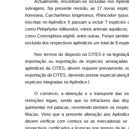
Actualmente, encontram-se incluídas nos Apênd
selvagens. Na presente revisão, as 17 novas espéci
homeana,
Carcharhinus longimanus, Rhincodon typus
inscritas no Apêndice II passam a incluir 7 espécies
como
Pelophylax ridibundus,
vários animais aquáticos
como
Commiphora wightii
,
entre outras. Foram também
excluído dos respectivos apêndices um total de 8 espé
Nos termos do disposto na CITES e na legislaç
importação ou exportação de espécies ameaçadas 
apêndices da CITES, devem requerer previamente, nos 
exportação da CITES, devendo prestar especial atençã
espécies integradas no Apêndice I.
O comércio, a detenção e o transporte das es
restrições legais, sendo que os infractores das di
quinhentas mil patacas, revertendo também os respect
Macau. Visto que a presente alteração aos Apêndi
devem verificar com certeza se as mercadorias se
respectivos certificados e licenças nos termos da lei,