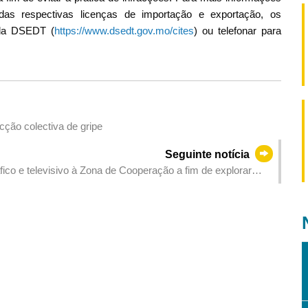
das respectivas licenças de importação e exportação, os
 da DSEDT (
https://www.dsedt.gov.mo/cites
) ou telefonar para
ção colectiva de gripe
Seguinte notícia
elevisivo à Zona de Cooperação a fim de explorar
e a IA e a indústria de micro-séries”