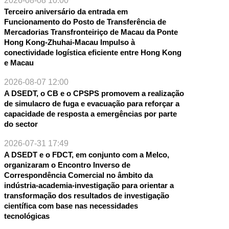
2026-08-08 10:00
Terceiro aniversário da entrada em
Funcionamento do Posto de Transferência de
Mercadorias Transfronteiriço de Macau da Ponte
Hong Kong-Zhuhai-Macau Impulso à
conectividade logística eficiente entre Hong Kong
e Macau
2026-08-07 12:00
A DSEDT, o CB e o CPSPS promovem a realização
de simulacro de fuga e evacuação para reforçar a
capacidade de resposta a emergências por parte
do sector
2026-07-31 17:49
A DSEDT e o FDCT, em conjunto com a Melco,
organizaram o Encontro Inverso de
Correspondência Comercial no âmbito da
indústria-academia-investigação para orientar a
transformação dos resultados de investigação
científica com base nas necessidades
tecnológicas