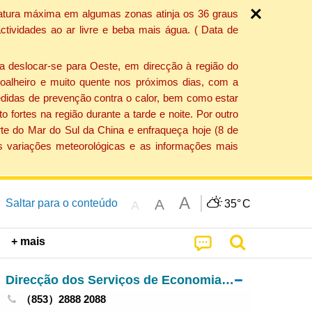
ratura máxima em algumas zonas atinja os 36 graus
tividades ao ar livre e beba mais água. ( Data de
a deslocar-se para Oeste, em direcção à região do
 soalheiro e muito quente nos próximos dias, com a
edidas de prevenção contra o calor, bem como estar
fortes na região durante a tarde e noite. Por outro
rte do Mar do Sul da China e enfraqueça hoje (8 de
s variações meteorológicas e as informações mais
A
A
Saltar para o conteúdo
35°
C
A
+ mais
Direcção dos Serviços de Economia e Desenvolvimento Tecnológico
（853）2888 2088