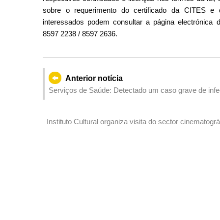
sobre o requerimento do certificado da CITES e 
interessados podem consultar a página electrónica
8597 2238 / 8597 2636.
Anterior notícia
Serviços de Saúde: Detectado um caso grave de infec
Instituto Cultural organiza visita do sector cinematográfico e t
novas oportunidades da “Sinergia Macau–Hengqin” entr