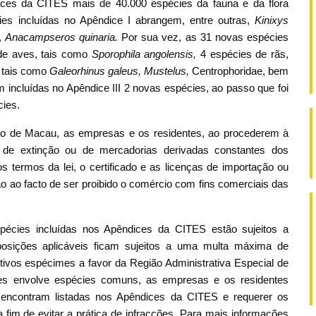
ices da CITES mais de 40.000 espécies da fauna e da flora
es incluídas no Apêndice I abrangem, entre outras,
Kinixys
,
Anacampseros quinaria.
Por sua vez, as 31 novas espécies
 de aves, tais como
Sporophila angolensis,
4 espécies de rãs,
, tais como
Galeorhinus galeus, Mustelus,
Centrophoridae, bem
 incluídas no Apêndice III 2 novas espécies, ao passo que foi
cies.
ão de Macau, as empresas e os residentes, ao procederem à
de extinção ou de mercadorias derivadas constantes dos
termos da lei, o certificado e as licenças de importação ou
o ao facto de ser proibido o comércio com fins comerciais das
pécies incluídas nos Apêndices da CITES estão sujeitos a
sposições aplicáveis ficam sujeitos a uma multa máxima de
ivos espécimes a favor da Região Administrativa Especial de
ces envolve espécies comuns, as empresas e os residentes
 encontram listadas nos Apêndices da CITES e requerer os
 a fim de evitar a prática de infracções. Para mais informações