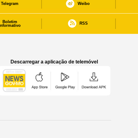
Telegram
Weibo
Boletim
RSS
informativo
Descarregar a aplicação de telemóvel
Aplicação de telemóvel “Notícias do Governo
Aplicação de telemóvel “Notícia
Aplicação de telem