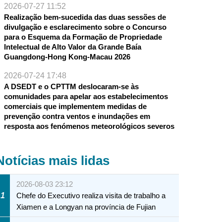
2026-07-27 11:52
Realização bem-sucedida das duas sessões de
divulgação e esclarecimento sobre o Concurso
para o Esquema da Formação de Propriedade
Intelectual de Alto Valor da Grande Baía
Guangdong-Hong Kong-Macau 2026
2026-07-24 17:48
A DSEDT e o CPTTM deslocaram-se às
comunidades para apelar aos estabelecimentos
comerciais que implementem medidas de
prevenção contra ventos e inundações em
resposta aos fenómenos meteorológicos severos
Notícias mais lidas
2026-08-03 23:12
1
Chefe do Executivo realiza visita de trabalho a
Xiamen e a Longyan na província de Fujian