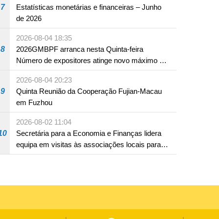
7
Estatísticas monetárias e financeiras – Junho
de 2026
2026-08-04 18:35
8
2026GMBPF arranca nesta Quinta-feira
Número de expositores atinge novo máximo em
18 anos
2026-08-04 20:23
9
Quinta Reunião da Cooperação Fujian-Macau
em Fuzhou
2026-08-02 11:04
10
Secretária para a Economia e Finanças lidera
equipa em visitas às associações locais para
consolidar consensos e promover os trabalhos
nas áreas económica e social