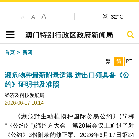
A
C
A
32°
A
搜寻
目录
首页
新闻
繁
简
PT
濒危物种最新附录适澳 进出口须具备《公
约》证明书及准照
经济及科技发展局
2026-06-17 10:14
《濒危野生动植物种国际贸易公约》(简称
“《公约》”)缔约方大会于第20届会议上通过了对
《公约》3份附录的修正案。2026年6月17日第24