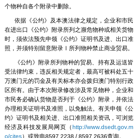
个物种自各个附录中删除。
依据《公约》及本澳法律之规定，企业和市民
在进出口《公约》附录所列之濒危物种或相关货物
时，须依法预先申领《公约》证明书及进、出口准
照，并须特别留意附录Ⅰ所列物种禁止商业贸易。
《公约》附录所列物种的贸易、持有及运送皆
受法律约束，违反相关规定者，最高可被科处五十
万澳门元的罚金及有关标本亦会拨归澳门特别行政
区所有。由于本次附录修改涉及常见物种，企业和
市民务必确认货物是否列于《公约》附录，并依法
办理相关证明书及准照，以免触法。有关申领《公
约》证明书及相关进、出口准照相关资讯，可浏览
经济及科技发展局网页（
http://www.dsedt.gov.m
o/cites
）或致电8597 2238 / 8597 2636查询。