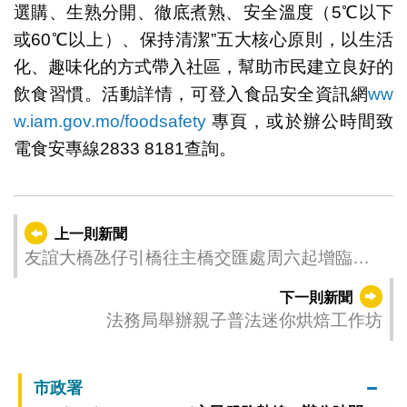
選購、生熟分開、徹底煮熟、安全溫度（5℃以下
或60℃以上）、保持清潔”五大核心原則，以生活
化、趣味化的方式帶入社區，幫助市民建立良好的
飲食習慣。活動詳情，可登入食品安全資訊網
ww
w.iam.gov.mo/foodsafety
專頁，或於辦公時間致
電食安專線2833 8181查詢。
上一則新聞
友誼大橋氹仔引橋往主橋交匯處周六起增臨時
交通燈
下一則新聞
法務局舉辦親子普法迷你烘焙工作坊
市政署