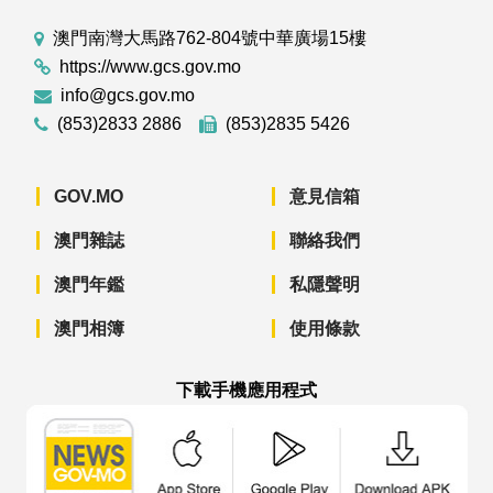
澳門南灣大馬路762-804號中華廣場15樓
https://www.gcs.gov.mo
info@gcs.gov.mo
(853)2833 2886
(853)2835 5426
GOV.MO
意見信箱
澳門雜誌
聯絡我們
澳門年鑑
私隱聲明
澳門相簿
使用條款
下載手機應用程式
澳門政府新聞 APP - App Store 下載
澳門政府新聞 APP - Googl
澳門政府新聞 