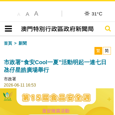
A
C
A
31°
A
搜尋
目錄
首頁
新聞
繁
简
市政署“食安Cool一夏”活動明起一連七日
氹仔星皓廣場舉行
市政署
2026-06-11 16:53