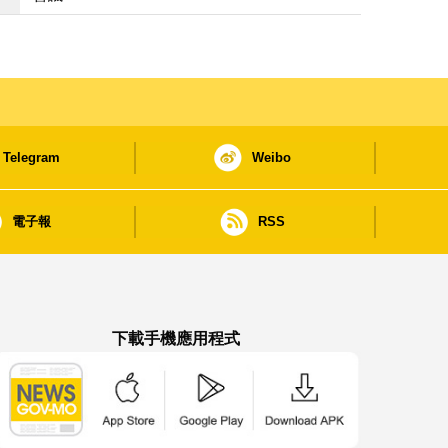
Telegram
Weibo
電子報
RSS
下載手機應用程式
澳門政府新聞 APP - App Store 下載
澳門政府新聞 APP - Google Pla
澳門政府新聞 APP -