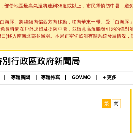
部份地區最高氣溫將達到36度或以上，市民需慎防中暑，避免在烈
白海豚」將繼續向偏西方向移動，移向華東一帶。受「白海豚
避免長時間在戶外逗留及提防中暑，並留意高溫觸發引起的強對
8日)移入南海北部並減弱。本局正密切監測有關系統發展情況，請市
專題新聞
專題特寫
GOV.MO
+ 更多
繁
简