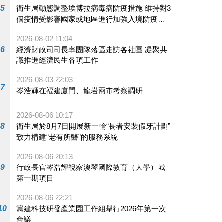
5
衛生局動態調整埃博拉病毒病防疫措施 維持對3
個疫情受影響國家或地區進行加強入境防疫措
施
2026-08-02 11:04
6
經濟財政司司長率團隊落區走訪各社團 凝聚共
識推進經濟民生各項工作
2026-08-03 22:03
7
岑浩輝在福建廈門、龍岩兩市考察調研
2026-08-06 10:17
8
衛生局於8月7日開展新一輪“長者安裝假牙計劃”
致力構建“老有所醫”的服務系統
2026-08-06 20:13
9
行政長官岑浩輝視察澳琴國際教育（大學）城
第一期項目
2026-08-06 22:21
10
籌建科技研發產業園工作組舉行2026年第一次
會議