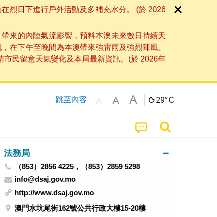
日下進行戶外活動及多補充水分。 (於 2026
」帶來的內陸氣流影響，預料本澳未來數日持續天
流，在下午至晚間為本澳帶來強雷雨及強烈陣風。
民留意天氣變化及本局最新資訊。(於 2026年
A
A
跳至內容
29°
C
A
法務局
（853）2856 4225，（853）2859 5298
info@dsaj.gov.mo
http://www.dsaj.gov.mo
澳門水坑尾街162號公共行政大樓15-20樓