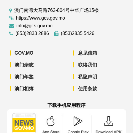
澳门南湾大马路762-804号中华广场15楼
https://www.gcs.gov.mo
info@gcs.gov.mo
(853)2833 2886
(853)2835 5426
GOV.MO
意见信箱
澳门杂志
联络我们
澳门年鉴
私隐声明
澳门相簿
使用条款
下载手机应用程序
澳门政府新闻 APP - App Store 下载
澳门政府新闻 APP - Googl
澳门政府新闻 