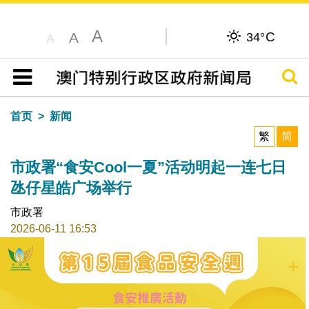
A
C
A
34°
A
搜寻
目录
首页
新闻
繁
简
市政署“食安Cool一夏”活动明起一连七日
氹仔星皓广场举行
市政署
2026-06-11 16:53