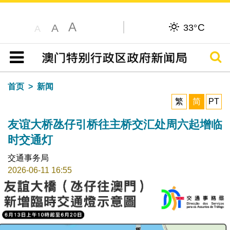
A
C
A
33°
A
搜寻
目录
首页
新闻
繁
简
PT
友谊大桥氹仔引桥往主桥交汇处周六起增临
时交通灯
交通事务局
2026-06-11 16:55