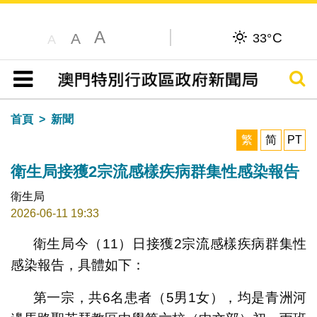
A
C
A
33°
A
搜尋
目錄
首頁
新聞
繁
简
PT
衛生局接獲2宗流感樣疾病群集性感染報告
衛生局
2026-06-11 19:33
衛生局今（11）日接獲2宗流感樣疾病群集性
感染報告，具體如下：
第一宗，共6名患者（5男1女），均是青洲河