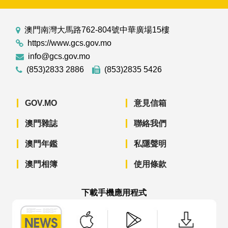
澳門南灣大馬路762-804號中華廣場15樓
https://www.gcs.gov.mo
info@gcs.gov.mo
(853)2833 2886
(853)2835 5426
GOV.MO
意見信箱
澳門雜誌
聯絡我們
澳門年鑑
私隱聲明
澳門相簿
使用條款
下載手機應用程式
澳門政府新聞 APP - App Store 下載
澳門政府新聞 APP - Googl
澳門政府新聞 