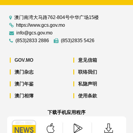
澳门南湾大马路762-804号中华广场15楼
https://www.gcs.gov.mo
info@gcs.gov.mo
(853)2833 2886
(853)2835 5426
GOV.MO
意见信箱
澳门杂志
联络我们
澳门年鉴
私隐声明
澳门相簿
使用条款
下载手机应用程序
澳门政府新闻 APP - App Store 下载
澳门政府新闻 APP - Googl
澳门政府新闻 