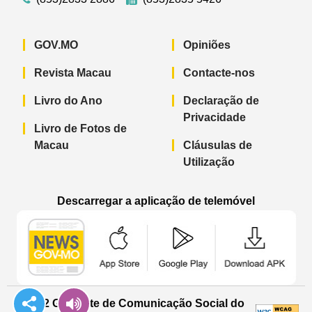
GOV.MO
Opiniões
Revista Macau
Contacte-nos
Livro do Ano
Declaração de
Privacidade
Livro de Fotos de
Macau
Cláusulas de
Utilização
Descarregar a aplicação de telemóvel
Aplicação de telemóvel “Notícias do G
Aplicação de telemóvel “
Aplicação 
© 2022 Gabinete de Comunicação Social do