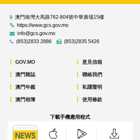
澳門南灣大馬路762-804號中華廣場15樓
https://www.gcs.gov.mo
info@gcs.gov.mo
(853)2833 2886
(853)2835 5426
GOV.MO
意見信箱
澳門雜誌
聯絡我們
澳門年鑑
私隱聲明
澳門相簿
使用條款
下載手機應用程式
澳門政府新聞 APP - App Store 下載
澳門政府新聞 APP - Googl
澳門政府新聞 