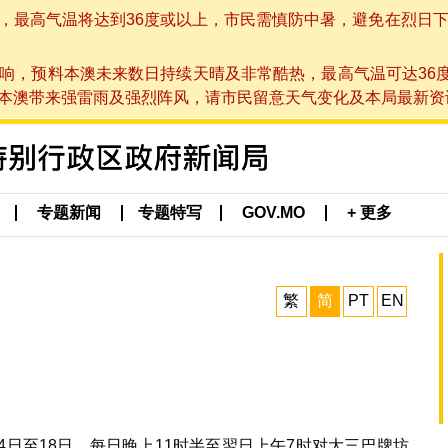
高气温将达到36度或以上，市民需慎防中暑，避免在烈日下进行户
响，预料本澳未来数日持续天晴及非常酷热，最高气温可达36
带来强雷雨及强烈阵风，请市民留意天气变化及本局最新资讯。(于 2
专题新闻
专题特写
GOV.MO
+ 更多
繁
简
PT
EN
4日至18日，每日晚上11时半至翌日上午7时对大三巴牌坊