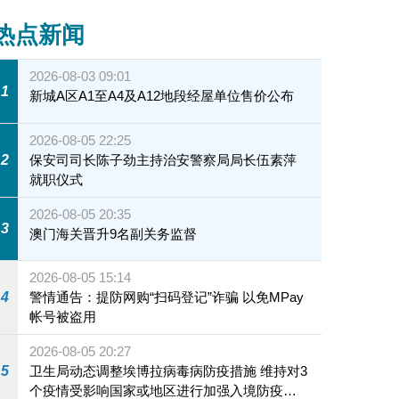
热点新闻
2026-08-03 09:01
1
新城A区A1至A4及A12地段经屋单位售价公布
2026-08-05 22:25
2
保安司司长陈子劲主持治安警察局局长伍素萍
就职仪式
2026-08-05 20:35
3
澳门海关晋升9名副关务监督
2026-08-05 15:14
4
警情通告：提防网购“扫码登记”诈骗 以免MPay
帐号被盗用
2026-08-05 20:27
5
卫生局动态调整埃博拉病毒病防疫措施 维持对3
个疫情受影响国家或地区进行加强入境防疫措