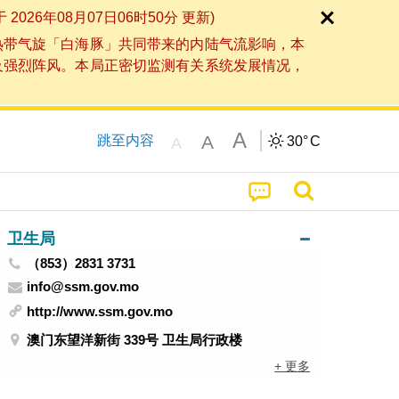
6年08月07日06时50分 更新)
热带气旋「白海豚」共同带来的内陆气流影响，本
及强烈阵风。本局正密切监测有关系统发展情况，
A
A
跳至内容
30°
C
A
卫生局
（853）2831 3731
info@ssm.gov.mo
http://www.ssm.gov.mo
澳门东望洋新街 339号 卫生局行政楼
+ 更多