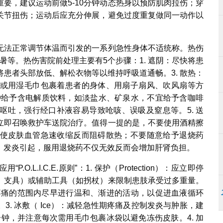
要，建议运动前做5-10分钟动态热身以预防肌肉拉伤；穿
关节扭伤；运动后应充分伸展，避免过度重复做同一动作以
无法正常调节体温而引发的一系列急性身体不适统称。热伤
暑等。热伤害院前处理主要有5个步骤：1. 遮阴：尽快将患
将患者头部放低、解松衣物等以维持呼吸道通畅。3. 散热：
或用湿毛巾包裹着患者的身体、用扇子扇风、吹风扇等方
5分钟给予含电解质饮料，如淡盐水、矿泉水，不宜给予含咖啡
呕吐，强行经口补液容易导致呛咳、误吸及窒息等。5. 送
立即召唤救护车送院治疗。值得一提的是，不要使用酒精擦
使皮肤血管急速收缩反而阻碍散热；不要随意给予退烧药
、发炎引起，服用退烧药不仅无效反而会增加肝肾负担。
L.I.C.E.原则”：1. 保护（Protection）：应立即停
、支具）或辅助工具（如拐杖）来限制患肢承受过多重量。
不引起剧烈疼痛的范围内尽早进行温和、渐进的活动，以促进血液循环
. 冰敷（ Ice）：减轻急性期疼痛及控制发炎与肿胀，建
20 分钟，并注意每次需用毛巾包裹冰袋以避免冻伤皮肤。4. 加