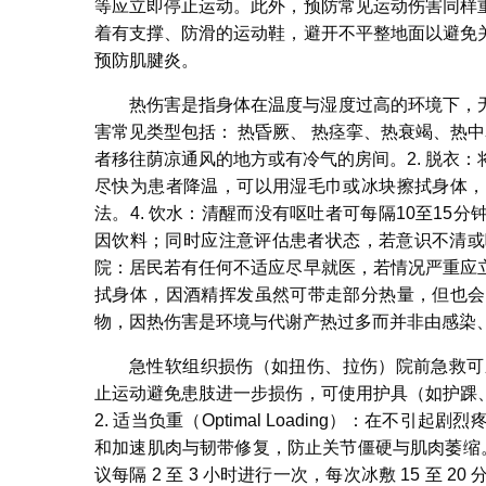
等应立即停止运动。此外，预防常见运动伤害同样重
着有支撑、防滑的运动鞋，避开不平整地面以避免
预防肌腱炎。
热伤害是指身体在温度与湿度过高的环境下，
害常见类型包括： 热昏厥、 热痉挛、热衰竭、热中
者移往荫凉通风的地方或有冷气的房间。2. 脱衣：
尽快为患者降温，可以用湿毛巾或冰块擦拭身体，
法。4. 饮水：清醒而没有呕吐者可每隔10至1
因饮料；同时应注意评估患者状态，若意识不清或
院：居民若有任何不适应尽早就医，若情况严重应
拭身体，因酒精挥发虽然可带走部分热量，但也会
物，因热伤害是环境与代谢产热过多而并非由感染
急性软组织损伤（如扭伤、拉伤）院前急救可应用“P.O.
止运动避免患肢进一步损伤，可使用护具（如护踝
2. 适当负重（Optimal Loading）：在
和加速肌肉与韧带修复，防止关节僵硬与肌肉萎缩。3
议每隔 2 至 3 小时进行一次，每次冰敷 15 至 