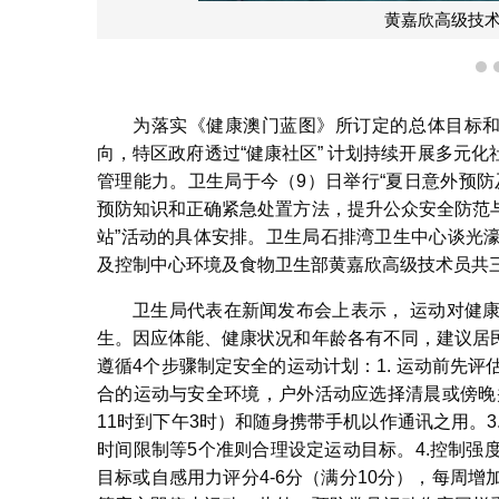
黄嘉欣高级技
1
为落实《健康澳门蓝图》所订定的总体目标和
向，特区政府透过“健康社区” 计划持续开展多元
管理能力。卫生局于今（9）日举行“夏日意外预
预防知识和正确紧急处置方法，提升公众安全防范与
站”活动的具体安排。卫生局石排湾卫生中心谈光
及控制中心环境及食物卫生部黄嘉欣高级技术员共
卫生局代表在新闻发布会上表示， 运动对健
生。因应体能、健康状况和年龄各有不同，建议居
遵循4个步骤制定安全的运动计划：1. 运动前先评
合的运动与安全环境，户外活动应选择清晨或傍晚
11时到下午3时）和随身携带手机以作通讯之用。3.以
时间限制等5个准则合理设定运动目标。4.控制
目标或自感用力评分4-6分（满分10分），每周