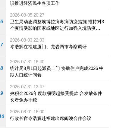
识推进经济民生各项工作
2026-08-05 20:27
6
卫生局动态调整埃博拉病毒病防疫措施 维持对3
个疫情受影响国家或地区进行加强入境防疫措
施
2026-08-03 22:03
7
岑浩辉在福建厦门、龙岩两市考察调研
2026-07-31 16:40
8
统计局8月1日起派员上门 协助住户完成2026 中
期人口统计问卷
2026-07-31 12:47
9
央积金2026年度款项明起接受提款 合发放条件
长者免办手续
2026-08-01 16:00
10
行政长官岑浩辉赴福建出席闽澳合作会议