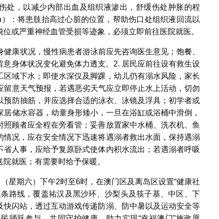
微压迫伤处，以减少内部出血及组织液渗出，舒缓伤处肿胀的程
ation）：将患肢抬高过心脏的位置，帮助伤口处组织液回流以
脱位或严重神经血管受损等迹象，必须立即前往医院就医。
自身健康状况，慢性病患者游泳前应先咨询医生意见；饱餐、
意身体状况变化避免体力透支。2. 居民应前往设有救生设
工区域下水；即使水深仅及脚踝，幼儿仍有溺水风险，家长
前应留意天气预报，若遇恶劣天气应立即停止水上活动，切勿
等以预防抽筋，并应选择合适的泳衣、泳镜及浮具；初学者或
范家居储水容器，幼童身形矮小，一旦在浴缸或浴桶中滑倒，
时照顾者应全程在旁看管；妥善放置家中水桶、洗衣机、鱼
的情况，应在安全情况下迅速将遇溺者救出水面，保持遇溺
不省人事，应给予复原卧式使体内积水流出；若遇溺者呼吸
送院就医；有需要时给予保暖。
 日（星期六）下午2时至6时，在澳门区及离岛区设置“健康社
五条路线，覆盖祐汉及黑沙环、沙梨头及筷子基、中区、下
及快闪站，透过互动游戏传递防溺、防中暑以及运动安全等
民踊跃参与，共同守护健康，助力实现“幸福澳门”施政愿