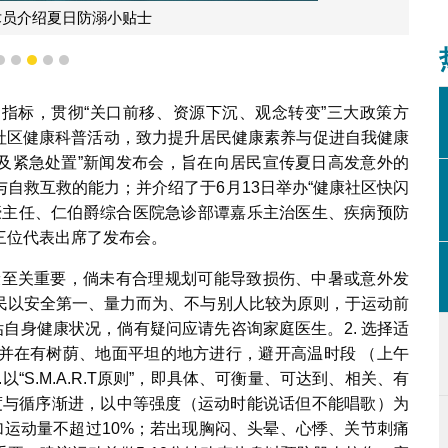
术员介绍夏日防溺小贴士
2
3
4
5
6
指标，贯彻“关口前移、资源下沉、观念转变”三大政策方
化社区健康科普活动，致力提升居民健康素养与促进自我健康
防及紧急处置”新闻发布会，旨在向居民宣传夏日高发意外的
自救互救的能力；并介绍了于6月13日举办“健康社区快闪
濠主任、仁伯爵综合医院急诊部谭嘉乐主治医生、疾病预防
三位代表出席了发布会。
康至关重要，倘未有合理规划可能导致损伤、中暑或意外发
民以安全第一、量力而为、不与别人比较为原则，于运动前
估自身健康状况，倘有疑问应请先咨询家庭医生。2. 选择适
并在有树荫、地面平坦的地方进行，避开高温时段 （上午
“S.M.A.R.T原则”，即具体、可衡量、可达到、相关、有
强度与循序渐进，以中等强度（运动时能说话但不能唱歌）为
增加运动量不超过10%；若出现胸闷、头晕、心悸、关节刺痛