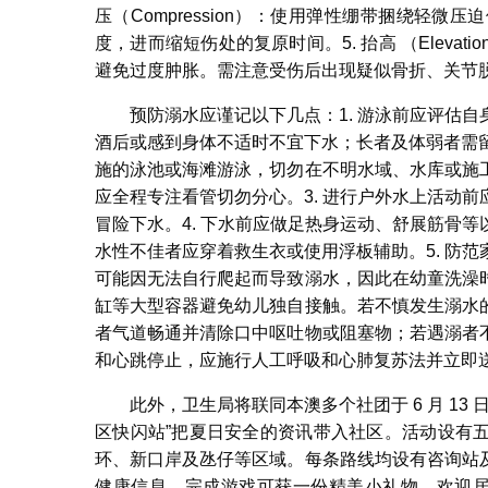
压（Compression）：使用弹性绷带捆绕轻
度，进而缩短伤处的复原时间。5. 抬高 （Elev
避免过度肿胀。需注意受伤后出现疑似骨折、关节
预防溺水应谨记以下几点：1. 游泳前应评估
酒后或感到身体不适时不宜下水；长者及体弱者需留
施的泳池或海滩游泳，切勿在不明水域、水库或施
应全程专注看管切勿分心。3. 进行户外水上活动
冒险下水。4. 下水前应做足热身运动、舒展筋骨
水性不佳者应穿着救生衣或使用浮板辅助。5. 防
可能因无法自行爬起而导致溺水，因此在幼童洗澡
缸等大型容器避免幼儿独自接触。若不慎发生溺水
者气道畅通并清除口中呕吐物或阻塞物；若遇溺者
和心跳停止，应施行人工呼吸和心肺复苏法并立即
此外，卫生局将联同本澳多个社团于 6 月 13
区快闪站”把夏日安全的资讯带入社区。活动设有
环、新口岸及氹仔等区域。每条路线均设有咨询站
健康信息，完成游戏可获一份精美小礼物。欢迎居