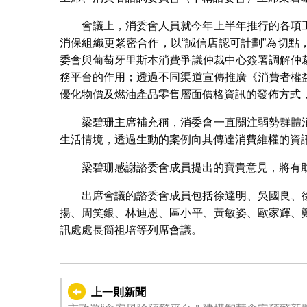
會議上，消委會人員就今年上半年推行的各項
消保組織更緊密合作，以“誠信店認可計劃”為切
委會與葡萄牙里斯本消費爭議仲裁中心簽署調解仲
務平台的作用；透過不同渠道宣傳推廣《消費者權
優化物價及燃油產品零售層面價格資訊的發佈方式
梁碧珊主席補充稱，消委會一直關注弱勢群體
生活情境，透過生動的案例向其傳達消費維權的資
梁碧珊感謝諮委會成員提出的寶貴意見，將有
出席會議的諮委會成員包括徐達明、吳國良、
揚、周笑銀、林迪恩、區小平、黃敏姿、歐家輝、
訊處處長簡祖培等列席會議。
上一則新聞