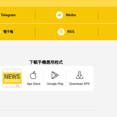
Telegram
Weibo
電子報
RSS
下載手機應用程式
澳門政府新聞 APP - App Store 下載
澳門政府新聞 APP - Google Pla
澳門政府新聞 APP -