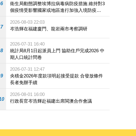
6
衛生局動態調整埃博拉病毒病防疫措施 維持對3
個疫情受影響國家或地區進行加強入境防疫措
施
2026-08-03 22:03
7
岑浩輝在福建廈門、龍岩兩市考察調研
2026-07-31 16:40
8
統計局8月1日起派員上門 協助住戶完成2026 中
期人口統計問卷
2026-07-31 12:47
9
央積金2026年度款項明起接受提款 合發放條件
長者免辦手續
2026-08-01 16:00
10
行政長官岑浩輝赴福建出席閩澳合作會議