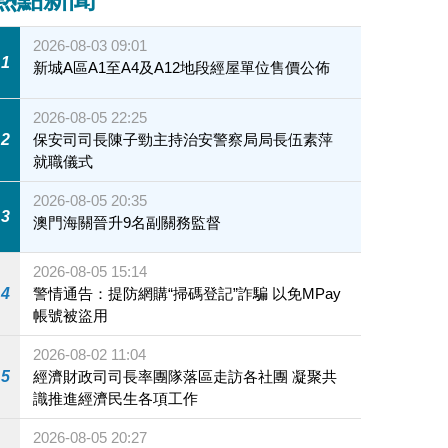
2026-08-03 09:01
1
新城A區A1至A4及A12地段經屋單位售價公佈
2026-08-05 22:25
2
保安司司長陳子勁主持治安警察局局長伍素萍
就職儀式
2026-08-05 20:35
3
澳門海關晉升9名副關務監督
2026-08-05 15:14
4
警情通告：提防網購“掃碼登記”詐騙 以免MPay
帳號被盜用
2026-08-02 11:04
5
經濟財政司司長率團隊落區走訪各社團 凝聚共
識推進經濟民生各項工作
2026-08-05 20:27