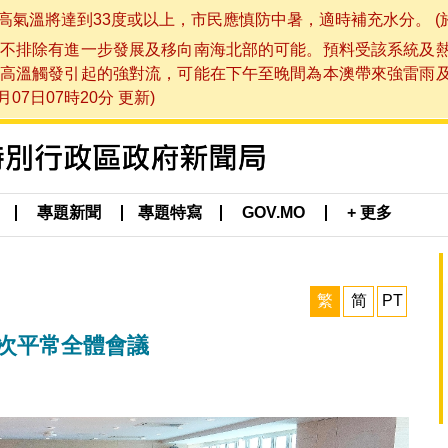
將達到33度或以上，市民應慎防中暑，適時補充水分。 (於 202
不排除有進一步發展及移向南海北部的可能。預料受該系統及
高溫觸發引起的強對流，可能在下午至晚間為本澳帶來強雷雨
07日07時20分 更新)
專題新聞
專題特寫
GOV.MO
+ 更多
繁
简
PT
一次平常全體會議