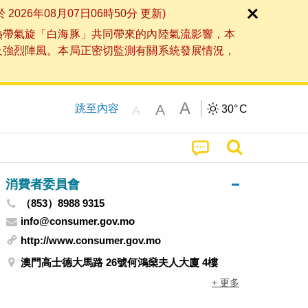
6年08月07日06時50分 更新)
熱帶氣旋「白海豚」共同帶來的內陸氣流影響，本
及強烈陣風。本局正密切監測有關系統發展情況，
A
A
跳至內容
30°
C
A
消費者委員會
（853）8988 9315
info@consumer.gov.mo
http://www.consumer.gov.mo
澳門高士德大馬路 26號何鴻燊夫人大廈 4樓
+ 更多