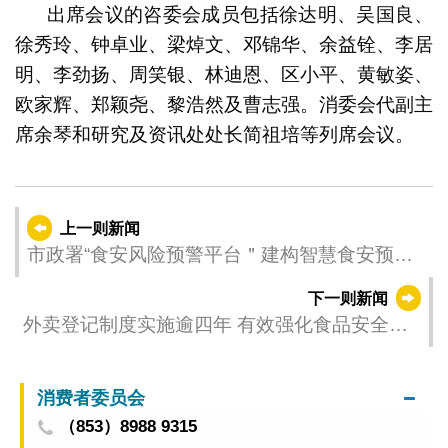
出席会议的咨委会成员包括徐达明、吴国良、
徐秀玲、钟卓业、梁焯文、邓锦华、余益铨、李居
明、李劲扬、周笑银、林迪恩、区小平、黄敏姿、
欧家辉、郑颖尧、黎浩然及曹志强。消委会代副主
席余琴和研究及资讯处处长简祖培等列席会议。
上一则新闻
市政署“食安风险预警平台＂建构智慧食安预警
新体系
下一则新闻
外卖登记制度实施逾四年 有效强化食品安全监
管
消费者委员会
（853）8988 9315