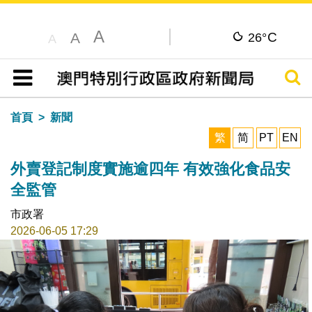
A
C
A
26°
A
搜尋
目錄
首頁
新聞
繁
简
PT
EN
外賣登記制度實施逾四年 有效強化食品安
全監管
市政署
2026-06-05 17:29