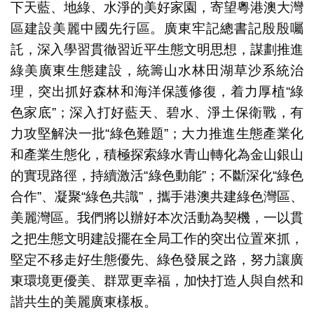
下天藍、地綠、水淨的美好家園，寄望粵港澳大灣
區建設美麗中國先行區。廣東牢記總書記殷殷囑
託，深入學習貫徹習近平生態文明思想，謀劃推進
綠美廣東生態建設，統籌山水林田湖草沙系統治
理，突出抓好森林和海洋保護修復，着力厚植“綠
色家底”；深入打好藍天、碧水、淨土保衛戰，有
力攻堅解決一批“綠色難題”；大力推進生態產業化
和產業生態化，積極探索綠水青山轉化為金山銀山
的實現路徑，持續激活“綠色動能”；不斷深化“綠色
合作”、凝聚“綠色共識”，攜手港澳共建綠色灣區、
美麗灣區。我們將以辦好本次活動為契機，一以貫
之把生態文明建設擺在全局工作的突出位置來抓，
堅定不移走好生態優先、綠色發展之路，努力讓廣
東環境更優美、群眾更幸福，加快打造人與自然和
諧共生的美麗廣東樣板。