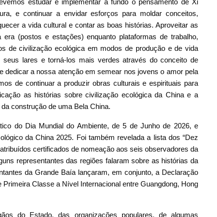
Devemos estudar e implementar a fundo o pensamento de Xi
tura, e continuar a envidar esforços para moldar conceitos,
ecer a vida cultural e contar as boas histórias. Aproveitar as
a era (postos e estações) enquanto plataformas de trabalho,
tos de civilização ecológica em modos de produção e de vida
 seus lares e torná-los mais verdes através do conceito de
de dedicar a nossa atenção em semear nos jovens o amor pela
mos de continuar a produzir obras culturais e espirituais para
ação as histórias sobre civilização ecológica da China e a
 da construção de uma Bela China.
ático do Dia Mundial do Ambiente, de 5 de Junho de 2026, e
cológico da China 2025. Foi também revelada a lista dos “Dez
 atribuídos certificados de nomeação aos seis observadores da
guns representantes das regiões falaram sobre as histórias da
ntantes da Grande Baía lançaram, em conjunto, a Declaração
Primeira Classe a Nível Internacional entre Guangdong, Hong
gãos do Estado, das organizações populares, de algumas