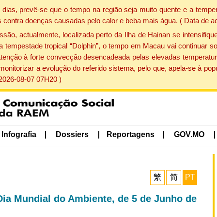
dias, prevê-se que o tempo na região seja muito quente e a temper
 contra doenças causadas pelo calor e beba mais água. ( Data de a
, actualmente, localizada perto da Ilha de Hainan se intensifique
a tempestade tropical “Dolphin”, o tempo em Macau vai continuar so
atenção à forte convecção desencadeada pelas elevadas temperatur
 monitorizar a evolução do referido sistema, pelo que, apela-se à 
 2026-08-07 07H20 )
Infografia
Dossiers
Reportagens
GOV.MO
繁
简
PT
 Dia Mundial do Ambiente, de 5 de Junho de