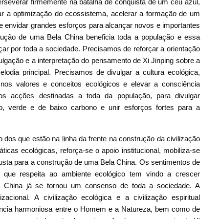
rseverar firmemente na batalha de conquista de um céu azul,
ar a optimização do ecossistema, acelerar a formação de um
 envidar grandes esforços para alcançar novos e importantes
ução de uma Bela China beneficia toda a população e essa
çar por toda a sociedade. Precisamos de reforçar a orientação
ivulgação e a interpretação do pensamento de Xi Jinping sobre a
lodia principal. Precisamos de divulgar a cultura ecológica,
nos valores e conceitos ecológicos e elevar a consciência
mos acções destinadas a toda da população, para divulgar
o, verde e de baixo carbono e unir esforços fortes para a
dos que estão na linha da frente na construção da civilização
ticas ecológicas, reforça-se o apoio institucional, mobiliza-se
sta para a construção de uma Bela China. Os sentimentos de
o que respeita ao ambiente ecológico tem vindo a crescer
a China já se tornou um consenso de toda a sociedade. A
acional. A civilização ecológica e a civilização espiritual
tência harmoniosa entre o Homem e a Natureza, bem como de