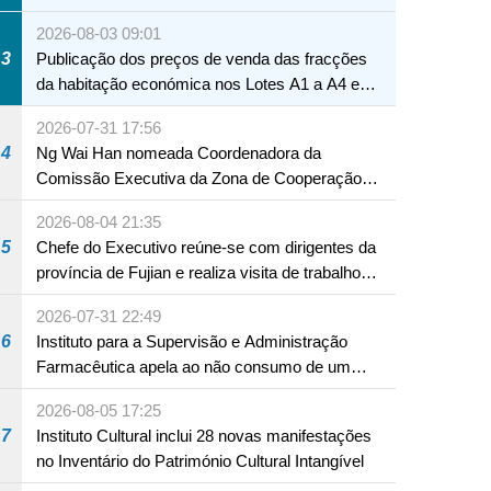
Macau
2026-08-03 09:01
3
Publicação dos preços de venda das fracções
da habitação económica nos Lotes A1 a A4 e
A12 da Zona A dos Novos Aterros
2026-07-31 17:56
4
Ng Wai Han nomeada Coordenadora da
Comissão Executiva da Zona de Cooperação
Aprofundada entre Guangdong e Macau em
2026-08-04 21:35
Hengqin
5
Chefe do Executivo reúne-se com dirigentes da
província de Fujian e realiza visita de trabalho
em Fuzhou
2026-07-31 22:49
6
Instituto para a Supervisão e Administração
Farmacêutica apela ao não consumo de um
produto com substâncias medicamentosas
2026-08-05 17:25
ocidentais
7
Instituto Cultural inclui 28 novas manifestações
no Inventário do Património Cultural Intangível