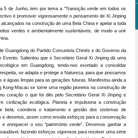
 a 5 de Junho, tem por tema a “Transição verde em todos os
jectivo é promover vigorosamente o pensamento de Xi Jinping
os alcançados na construção de uma Bela China e apelar a toda
itos verdes e ambientalmente sustentáveis, de modo a unir
hina.
de Guangdong do Partido Comunista Chinês e do Governo da
o Evento. Salientou que o Secretário Geral Xi Jinping dá uma
 ecológica em Guangdong, tendo-nos exortado a consolidar
e respeita, se adapta e protege a Natureza, para que possamos
es e águas limpas para as gerações futuras. Manifestou ainda a
Kong-Macau se torne uma região pioneira na construção de
 coração o que foi dito pelo Secretário Geral Xi Jinping e
civilização ecológica. Planeia e impulsiona a construção
e bela, coordena o tratamento e gestão dos sistemas de
s e desertos, assim como envida esforços para a conservação
r e enriquecer o seu “património verde”. Devemos ganhar a
 saudável, fazendo esforços vigorosos para resolver uma série