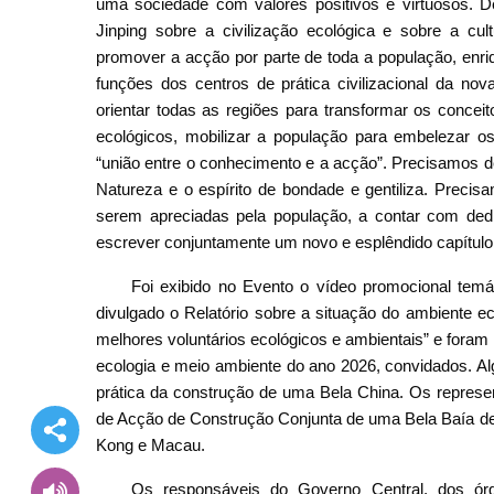
uma sociedade com valores positivos e virtuosos. 
Jinping sobre a civilização ecológica e sobre a cul
promover a acção por parte de toda a população, enriqu
funções dos centros de prática civilizacional da nov
orientar todas as regiões para transformar os concei
ecológicos, mobilizar a população para embelezar os
“união entre o conhecimento e a acção”. Precisamos 
Natureza e o espírito de bondade e gentiliza. Precisa
serem apreciadas pela população, a contar com dedic
escrever conjuntamente um novo e esplêndido capítulo
Foi exibido no Evento o vídeo promocional tem
divulgado o Relatório sobre a situação do ambiente e
melhores voluntários ecológicos e ambientais” e foram
ecologia e meio ambiente do ano 2026, convidados. Al
prática da construção de uma Bela China. Os represe
de Acção de Construção Conjunta de uma Bela Baía de 
Kong e Macau.
Os responsáveis do Governo Central, dos ór