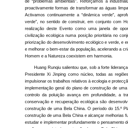
de “problemas ambientais”. Reforçamos a industrial
proactivamente formas de transformar as águas limp
Activamos continuamente a “dinâmica verde”, apr
verde”, no sentido de construir, em conjunto com 
realização deste Evento como uma janela de opor
civilização ecológica numa posição prioritária no c
priorização do desenvolvimento ecológico e verde, e
e melhorar o bem-estar da população, acelerando a 
Homem e a Natureza coexistem em harmonia.
Huang Runqiu salientou que, sob a forte lideranç
Presidente Xi Jinping como núcleo, todas as regiõ
impulsionar os trabalhos relativos à ecologia e protec
implementação geral do plano de construção de uma 
controlo da poluição avança em profundidade, a t
conservação e recuperação ecológica são desenvolvi
construção de uma Bela China. O período do 15.º Pla
construção de uma Bela China e alcançar melhorias f
estudar e implementar profundamente o pensamento de X