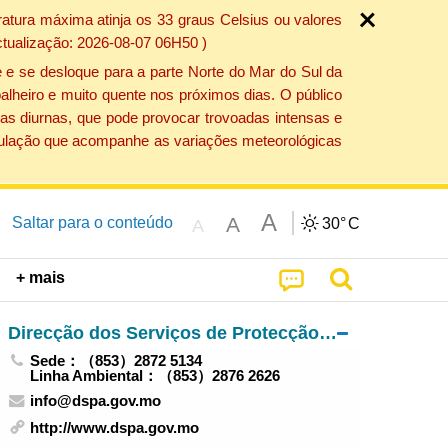
atura máxima atinja os 33 graus Celsius ou valores
ctualização: 2026-08-07 06H50 )
 e se desloque para a parte Norte do Mar do Sul da
alheiro e muito quente nos próximos dias. O público
as diurnas, que pode provocar trovoadas intensas e
população que acompanhe as variações meteorológicas
A
A
Saltar para o conteúdo
30°
C
A
+ mais
Direcção dos Serviços de Protecção Ambiental
Sede：（853）2872 5134
Linha Ambiental：（853）2876 2626
info@dspa.gov.mo
http://www.dspa.gov.mo