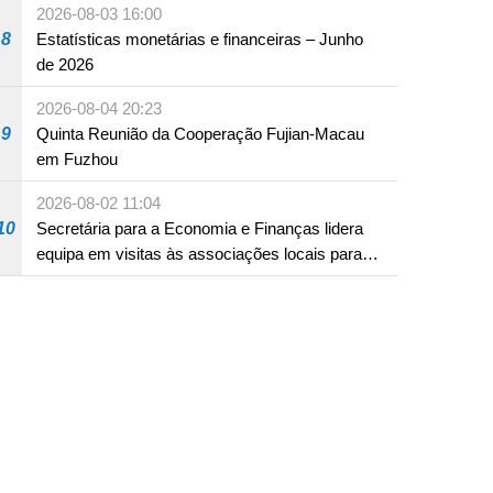
2026-08-03 16:00
8
Estatísticas monetárias e financeiras – Junho
de 2026
2026-08-04 20:23
9
Quinta Reunião da Cooperação Fujian-Macau
em Fuzhou
2026-08-02 11:04
10
Secretária para a Economia e Finanças lidera
equipa em visitas às associações locais para
consolidar consensos e promover os trabalhos
nas áreas económica e social