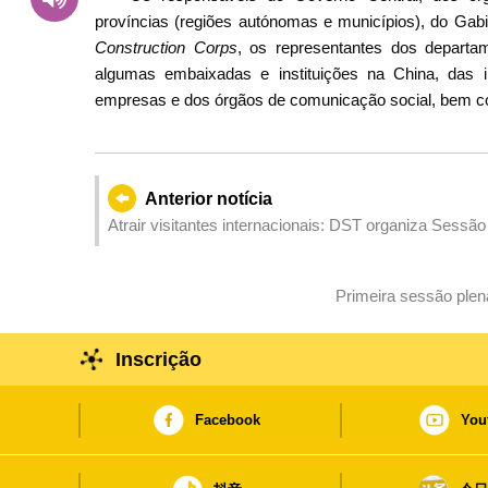
províncias (regiões autónomas e municípios), do Gab
Construction Corps
, os representantes dos depar
algumas embaixadas e instituições na China, das in
empresas e dos órgãos de comunicação social, bem co
Anterior notícia
Atrair visitantes internacionais: DST organiza Sess
de Contactos na Malásia e na Tailândia para continu
Primeira sessão plen
Inscrição
Facebook
You