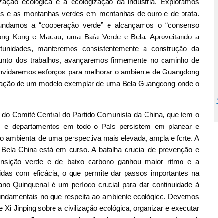
ização ecológica e a ecologização da indústria. Exploramos
as e as montanhas verdes em montanhas de ouro e de prata.
ofundamos a “cooperação verde” e alcançamos o “consenso
Hong Kong e Macau, uma Baía Verde e Bela. Aproveitando a
tunidades, manteremos consistentemente a construção da
onjunto dos trabalhos, avançaremos firmemente no caminho de
 envidaremos esforços para melhorar o ambiente de Guangdong
criação de um modelo exemplar de uma Bela Guangdong onde o
a do Comité Central do Partido Comunista da China, que tem o
es e departamentos em todo o País persistem em planear e
ção ambiental de uma perspectiva mais elevada, ampla e forte. A
Bela China está em curso. A batalha crucial de prevenção e
ransição verde e de baixo carbono ganhou maior ritmo e a
das com eficácia, o que permite dar passos importantes na
no Quinquenal é um período crucial para dar continuidade à
undamentais no que respeita ao ambiente ecológico. Devemos
i Jinping sobre a civilização ecológica, organizar e executar