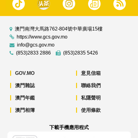
澳門南灣大馬路762-804號中華廣場15樓
https://www.gcs.gov.mo
info@gcs.gov.mo
(853)2833 2886
(853)2835 5426
GOV.MO
意見信箱
澳門雜誌
聯絡我們
澳門年鑑
私隱聲明
澳門相簿
使用條款
下載手機應用程式
澳門政府新聞 APP - App Store 下載
澳門政府新聞 APP - Googl
澳門政府新聞 