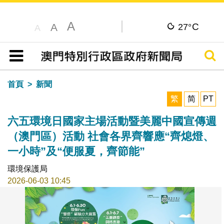
A
C
A
27°
A
搜尋
目錄
首頁
新聞
繁
简
PT
六五環境日國家主場活動暨美麗中國宣傳週
（澳門區）活動 社會各界齊響應“齊熄燈、
一小時”及“便服夏，齊節能”
環境保護局
2026-06-03 10:45