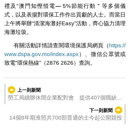
禮及“澳門知慳惜電
—
5%節能行動＂等多個儀
式，以及表揚對環保工作作出貢獻的人士。而當日
上午將舉辦“清潔海灘好Easy”活動，齊心協力清理
海灘垃圾。
有關活動詳情請查閱環境保護局網頁（
https://
www.dspa.gov.mo/index.aspx
）、微信公眾號或
致電“環保熱線”（2876 2626）查詢。
上一則新聞
勞工局續辦休閒企業配對會 提供407個職缺配
對
下一則新聞
14個8年期准照共700部普通的士今起公開競投