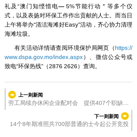
礼及“澳门知悭惜电
—
5%节能行动＂等多个仪
式，以及表扬对环保工作作出贡献的人士。而当日
上午将举办“清洁海滩好Easy”活动，齐心协力清理
海滩垃圾。
有关活动详情请查阅环境保护局网页（
https://
www.dspa.gov.mo/index.aspx
）、微信公众号或
致电“环保热线”（2876 2626）查询。
上一则新闻
劳工局续办休闲企业配对会 提供407个职缺配
对
下一则新闻
14个8年期准照共700部普通的士今起公开竞投