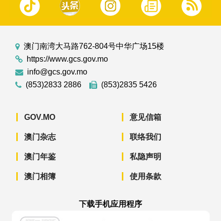
澳门南湾大马路762-804号中华广场15楼
https://www.gcs.gov.mo
info@gcs.gov.mo
(853)2833 2886
(853)2835 5426
GOV.MO
意见信箱
澳门杂志
联络我们
澳门年鉴
私隐声明
澳门相簿
使用条款
下载手机应用程序
澳门政府新闻 APP - App Store 下载
澳门政府新闻 APP - Googl
澳门政府新闻 