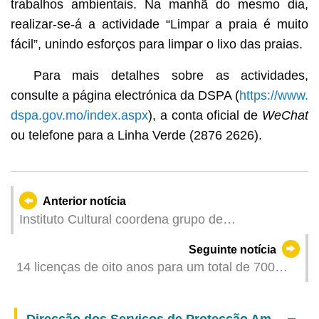
trabalhos ambientais. Na manhã do mesmo dia,
realizar-se-á a actividade “Limpar a praia é muito
fácil”, unindo esforços para limpar o lixo das praias.
Para mais detalhes sobre as actividades,
consulte a página electrónica da DSPA (
https://www.
dspa.gov.mo/index.aspx
), a conta oficial de
WeChat
ou telefone para a Linha Verde (2876 2626).
Anterior notícia
Instituto Cultural coordena grupo de
representantes dos sectores culturais e criativos
Seguinte notícia
para visita de intercâmbio a Shenzhen a fim de
14 licenças de oito anos para um total de 700
alargar os horizontes de desenvolvimento destes
táxis normais agora em concurso público
sectores
Direcção dos Serviços de Protecção Ambiental