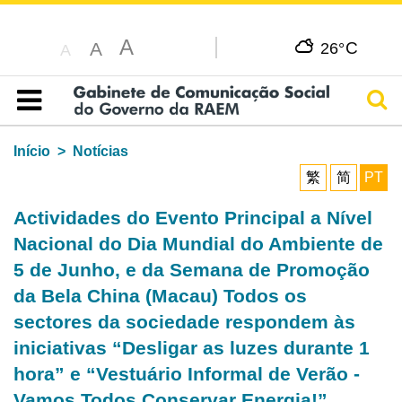
A
C
A
26°
A
Pesq
Índice
Início
Notícias
繁
简
PT
Actividades do Evento Principal a Nível
Nacional do Dia Mundial do Ambiente de
5 de Junho, e da Semana de Promoção
da Bela China (Macau) Todos os
sectores da sociedade respondem às
iniciativas “Desligar as luzes durante 1
hora” e “Vestuário Informal de Verão -
Vamos Todos Conservar Energia!”