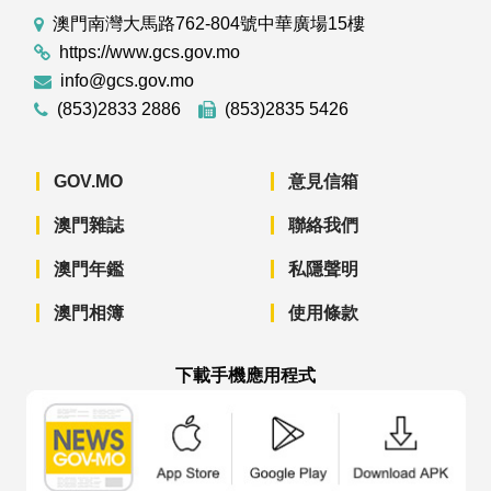
澳門南灣大馬路762-804號中華廣場15樓
https://www.gcs.gov.mo
info@gcs.gov.mo
(853)2833 2886
(853)2835 5426
GOV.MO
意見信箱
澳門雜誌
聯絡我們
澳門年鑑
私隱聲明
澳門相簿
使用條款
下載手機應用程式
澳門政府新聞 APP - App Store 下載
澳門政府新聞 APP - Googl
澳門政府新聞 