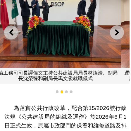
上一則
下一
、副局
運輸工務司司長譚偉文、司長辦公室主任阮燕蓮與
設局局長林煒浩、副局長沈榮臻和副局長馬文俊
1
2
3
4
為落實公共行政改革，配合第15/2026號行政
法規《公共建設局的組織及運作》於2026年6月1
日正式生效，原屬市政部門的保養和維修道路及排