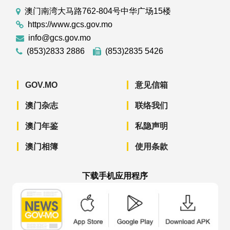
澳门南湾大马路762-804号中华广场15楼
https://www.gcs.gov.mo
info@gcs.gov.mo
(853)2833 2886
(853)2835 5426
GOV.MO
意见信箱
澳门杂志
联络我们
澳门年鉴
私隐声明
澳门相簿
使用条款
下载手机应用程序
澳门政府新闻 APP - App Store 下载
澳门政府新闻 APP - Googl
澳门政府新闻 