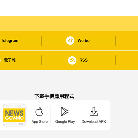
Telegram
Weibo
電子報
RSS
下載手機應用程式
澳門政府新聞 APP - App Store 下載
澳門政府新聞 APP - Google Pla
澳門政府新聞 APP -