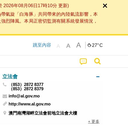
6年08月06日17時10分 更新)
熱帶氣旋「白海豚」共同帶來的內陸氣流影響，本
及強烈陣風。本局正密切監測有關系統發展情況，
A
A
跳至內容
27°
C
A
立法會
（853）2872 8377
（853）2872 8379
info@al.gov.mo
http://www.al.gov.mo
澳門南灣湖畔立法會前地立法會大樓
+ 更多