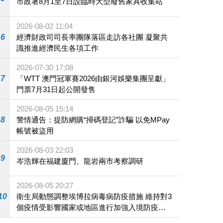
市政署8月1至7日設臨時大型廢舊家具收集站
2026-08-02 11:04
6
經濟財政司司長率團隊落區走訪各社團 凝聚共
識推進經濟民生各項工作
2026-07-30 17:08
7
「WTT 澳門冠軍賽2026由銀河娛樂集團呈獻」
門票7月31日起公開發售
2026-08-05 15:14
8
警情通告：提防網購“掃碼登記”詐騙 以免MPay
帳號被盜用
2026-08-03 22:03
9
岑浩輝在福建廈門、龍岩兩市考察調研
2026-08-05 20:27
10
衛生局動態調整埃博拉病毒病防疫措施 維持對3
個疫情受影響國家或地區進行加強入境防疫措
施