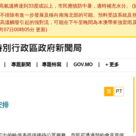
將達到33度或以上，市民應慎防中暑，適時補充水分。 (於 202
不排除有進一步發展及移向南海北部的可能。預料受該系統及
高溫觸發引起的強對流，可能在下午至晚間為本澳帶來強雷雨
07日00時05分 更新)
專題新聞
專題特寫
GOV.MO
+ 更多
繁
PT
安排
須按訂出的輪值表提供接待公眾服務，市民可透過預約會見當值