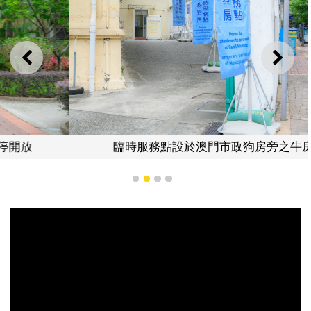
上一則
下一
臨時服務點設於澳門市政狗房旁之牛房倉庫
1
2
3
4