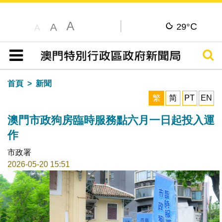
A
C
A
29°
A
搜尋
目錄
首頁
新聞
繁
简
PT
EN
澳門市政狗房臨時服務點六月一日起投入運
作
市政署
2026-05-20 15:51