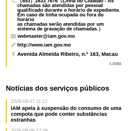
（853）2833 7676（Linha do Cidadão - As
desenvolvimento sustentável da cultura de
chamadas são atendidas por pessoal
segurança e saúde ocupacional
qualificado durante o horário de expediente.
Em caso de linha ocupada ou fora do
horário
as chamadas serão atendidas por um
sistema de gravação de chamadas.）
webmaster@iam.gov.mo
http://www.iam.gov.mo
Avenida Almeida Ribeiro, n.º 163, Macau
+ mais
Notícias dos serviços públicos
2026-08-07 11:12
IAM apela à suspensão do consumo de uma
compota que pode conter substâncias
estranhas
2026-08-06 17:29