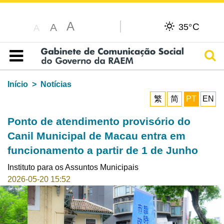
A
C
A
35°
A
Pesq
Índice
Início
Notícias
繁
简
PT
EN
Ponto de atendimento provisório do
Canil Municipal de Macau entra em
funcionamento a partir de 1 de Junho
Instituto para os Assuntos Municipais
2026-05-20 15:52