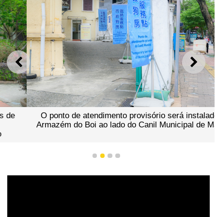
ANTERIOR
SEGU
O ponto de atendimento provisório será instalado no
Armazém do Boi ao lado do Canil Municipal de Macau.
1
2
3
4