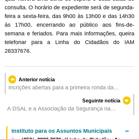
consulta. O horário de expediente será de segunda-
feira a sexta-feira, das 9h00 às 13h00 e das 14h30
às 17h00, encerrando ao público aos fins-de-
semana e feriados. Para mais informações, queira
telefonar para a Linha do Cidadãos do IAM
28337676.
Anterior notícia
Incrições abertas para a primeira ronda da
actividade “Comunidade Dinâmica - Corridas de
Seguinte notícia
Obstáculos de Macau 2026”
A DSAL e a Associação da Segurança na
Construção de Macau coorganizam a
Conferência Académica sobre Segurança e
Instituto para os Assuntos Municipais
Saúde Ocupacional para promover o