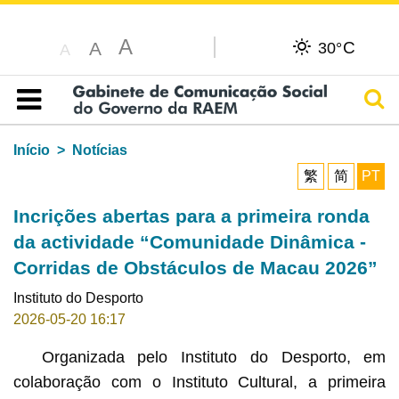
A
C
A
30°
A
Pesq
Índice
Início
Notícias
繁
简
PT
Incrições abertas para a primeira ronda
da actividade “Comunidade Dinâmica -
Corridas de Obstáculos de Macau 2026”
Instituto do Desporto
2026-05-20 16:17
Organizada pelo Instituto do Desporto, em
colaboração com o Instituto Cultural, a primeira