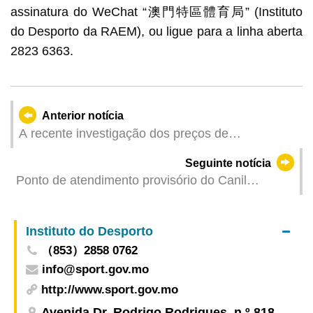
assinatura do WeChat “澳門特區體育局” (Instituto
do Desporto da RAEM), ou ligue para a linha aberta
2823 6363.
Anterior notícia
A recente investigação dos preços de
supermercado já está disponível online para
Seguinte notícia
efeitos de comparação
Ponto de atendimento provisório do Canil
Municipal de Macau entra em funcionamento a
partir de 1 de Junho
Instituto do Desporto
（853）2858 0762
info@sport.gov.mo
http://www.sport.gov.mo
Avenida Dr. Rodrigo Rodrigues, n.º 818,