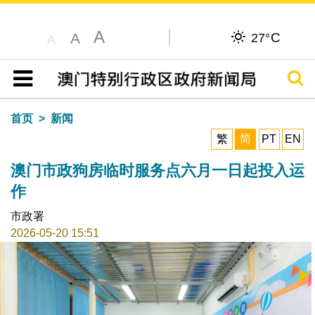
A
C
A
27°
A
搜寻
目录
首页
新闻
繁
简
PT
EN
澳门市政狗房临时服务点六月一日起投入运
作
市政署
2026-05-20 15:51