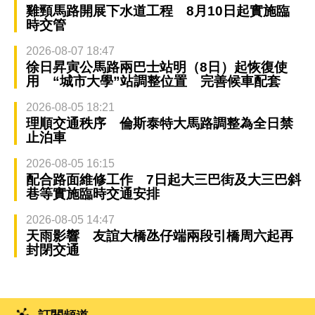
雞頸馬路開展下水道工程 8月10日起實施臨
時交管
2026-08-07 18:47
徐日昇寅公馬路兩巴士站明（8日）起恢復使
用 “城市大學”站調整位置 完善候車配套
2026-08-05 18:21
理順交通秩序 倫斯泰特大馬路調整為全日禁
止泊車
2026-08-05 16:15
配合路面維修工作 7日起大三巴街及大三巴斜
巷等實施臨時交通安排
2026-08-05 14:47
天雨影響 友誼大橋氹仔端兩段引橋周六起再
封閉交通