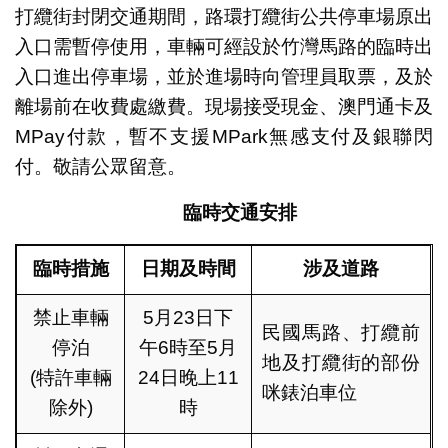
打纜街封閉交通期間，路環打纜街公共停車場原出
入口需暫停使用，車輛可經設於竹灣馬路的臨時出
入口進出停車場，並於進場時向管理員取票，及於
離場前在收費處繳費。現場接受現金、澳門通卡及
MPay付款，暫不支援MPark無感支付及銀聯閃
付。敬請公眾留意。
臨時交通安排
臨時措施
日期及時間
涉及道路
禁止車輛
5月23日下
民國馬路、打纜前
停泊
午6時至5月
地及打纜街的部份
(特許車輛
24日晚上11
咪錶泊車位
除外)
時