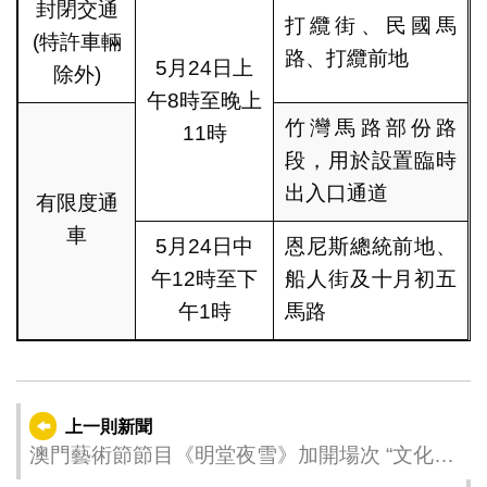
封閉交通
打纜街、民國馬
(特許車輛
路、打纜前地
5月24日上
除外)
午8時至晚上
竹灣馬路部份路
11時
段，用於設置臨時
出入口通道
有限度通
車
5月24日中
恩尼斯總統前地、
午12時至下
船人街及十月初五
午1時
馬路
上一則新聞
澳門藝術節節目《明堂夜雪》加開場次 “文化多
點‧幸福多點”《百藝看館》本周祐漢登場