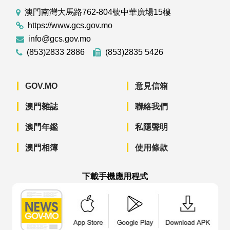
澳門南灣大馬路762-804號中華廣場15樓
https://www.gcs.gov.mo
info@gcs.gov.mo
(853)2833 2886
(853)2835 5426
GOV.MO
意見信箱
澳門雜誌
聯絡我們
澳門年鑑
私隱聲明
澳門相簿
使用條款
下載手機應用程式
澳門政府新聞 APP - App Store 下載
澳門政府新聞 APP - Googl
澳門政府新聞 