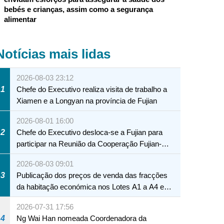
bebés e crianças, assim como a segurança
alimentar
Notícias mais lidas
2026-08-03 23:12
1
Chefe do Executivo realiza visita de trabalho a
Xiamen e a Longyan na província de Fujian
2026-08-01 16:00
2
Chefe do Executivo desloca-se a Fujian para
participar na Reunião da Cooperação Fujian-
Macau
2026-08-03 09:01
3
Publicação dos preços de venda das fracções
da habitação económica nos Lotes A1 a A4 e
A12 da Zona A dos Novos Aterros
2026-07-31 17:56
4
Ng Wai Han nomeada Coordenadora da