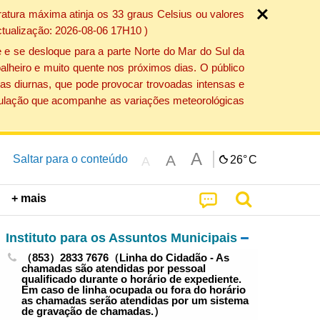
atura máxima atinja os 33 graus Celsius ou valores
ctualização: 2026-08-06 17H10 )
 e se desloque para a parte Norte do Mar do Sul da
alheiro e muito quente nos próximos dias. O público
as diurnas, que pode provocar trovoadas intensas e
população que acompanhe as variações meteorológicas
A
A
Saltar para o conteúdo
26°
C
A
+ mais
Instituto para os Assuntos Municipais
（853）2833 7676（Linha do Cidadão - As
chamadas são atendidas por pessoal
qualificado durante o horário de expediente.
Em caso de linha ocupada ou fora do horário
as chamadas serão atendidas por um sistema
de gravação de chamadas.）