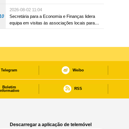
2026-08-02 11:04
10
Secretária para a Economia e Finanças lidera
equipa em visitas às associações locais para
consolidar consensos e promover os trabalhos
nas áreas económica e social
Telegram
Weibo
Boletim
RSS
informativo
Descarregar a aplicação de telemóvel