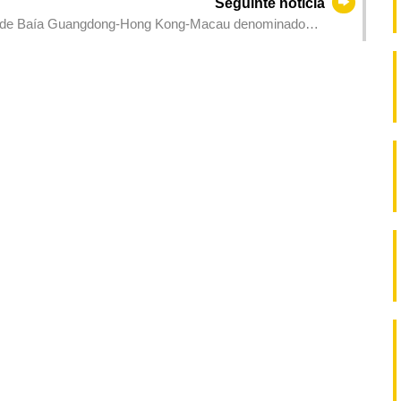
Seguinte notícia
 Grande Baía Guangdong-Hong Kong-Macau denominado
2 de Maio. Apela-se aos cidadãos para prestarem atenção às