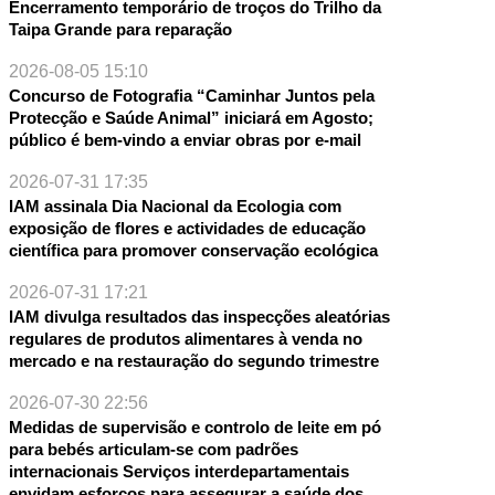
Encerramento temporário de troços do Trilho da
Taipa Grande para reparação
2026-08-05 15:10
Concurso de Fotografia “Caminhar Juntos pela
Protecção e Saúde Animal” iniciará em Agosto;
público é bem-vindo a enviar obras por e-mail
2026-07-31 17:35
IAM assinala Dia Nacional da Ecologia com
exposição de flores e actividades de educação
científica para promover conservação ecológica
2026-07-31 17:21
IAM divulga resultados das inspecções aleatórias
regulares de produtos alimentares à venda no
mercado e na restauração do segundo trimestre
2026-07-30 22:56
Medidas de supervisão e controlo de leite em pó
para bebés articulam-se com padrões
internacionais Serviços interdepartamentais
envidam esforços para assegurar a saúde dos