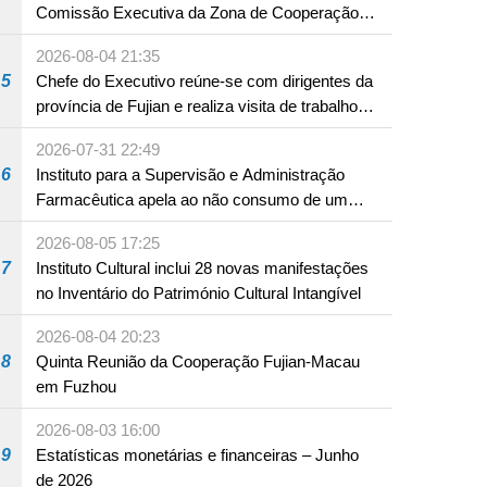
Comissão Executiva da Zona de Cooperação
Aprofundada entre Guangdong e Macau em
2026-08-04 21:35
Hengqin
5
Chefe do Executivo reúne-se com dirigentes da
província de Fujian e realiza visita de trabalho
em Fuzhou
2026-07-31 22:49
6
Instituto para a Supervisão e Administração
Farmacêutica apela ao não consumo de um
produto com substâncias medicamentosas
2026-08-05 17:25
ocidentais
7
Instituto Cultural inclui 28 novas manifestações
no Inventário do Património Cultural Intangível
2026-08-04 20:23
8
Quinta Reunião da Cooperação Fujian-Macau
em Fuzhou
2026-08-03 16:00
9
Estatísticas monetárias e financeiras – Junho
de 2026