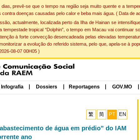
dias, prevê-se que o tempo na região seja muito quente e a temper
 contra doenças causadas pelo calor e beba mais água. ( Data de a
, actualmente, localizada perto da Ilha de Hainan se intensifique
a tempestade tropical “Dolphin”, o tempo em Macau vai continuar so
atenção à forte convecção desencadeada pelas elevadas temperatur
 monitorizar a evolução do referido sistema, pelo que, apela-se à 
 2026-08-07 00H05 )
Infografia
Dossiers
Reportagens
GOV.MO
繁
简
PT
EN
 abastecimento de água em prédio” do IAM
orrente ano