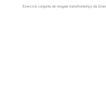
Exercício conjunto de resgate transfronteiriço da
“Liancheng-2026” será realizado entre os dias 20 e 2
medidas provisórias de trânsito