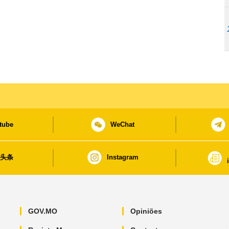
tube
WeChat
日头条
Instagram
GOV.MO
Opiniões