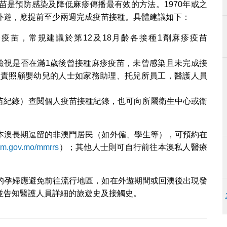
苗是預防感染及降低麻疹傳播最有效的方法。1970年或之
外遊，應提前至少兩週完成疫苗接種。具體建議如下：
疹疫苗，常規建議於第12及18月齡各接種1劑麻疹疫苗
應檢視是否在滿1歲後曾接種麻疹疫苗，未曾感染且未完成接
負責照顧嬰幼兒的人士如家務助理、托兒所員工，醫護人員
疫苗紀錄）查閱個人疫苗接種紀錄，也可向所屬衛生中心或衛
本澳長期逗留的非澳門居民（如外僱、學生等），可預約在
sm.gov.mo/mmrrs
）；其他人士則可自行前往本澳私人醫療
的孕婦應避免前往流行地區，如在外遊期間或回澳後出現發
並告知醫護人員詳細的旅遊史及接觸史。