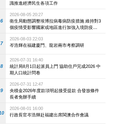
識推進經濟民生各項工作
2026-08-05 20:27
6
衛生局動態調整埃博拉病毒病防疫措施 維持對3
個疫情受影響國家或地區進行加強入境防疫措
施
2026-08-03 22:03
7
岑浩輝在福建廈門、龍岩兩市考察調研
2026-07-31 16:40
8
統計局8月1日起派員上門 協助住戶完成2026 中
期人口統計問卷
2026-07-31 12:47
9
央積金2026年度款項明起接受提款 合發放條件
長者免辦手續
2026-08-01 16:00
10
行政長官岑浩輝赴福建出席閩澳合作會議