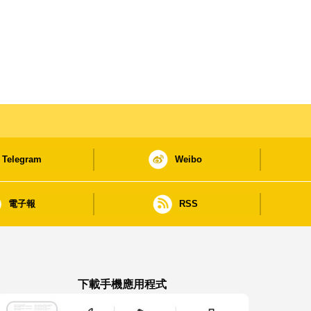
Telegram
Weibo
電子報
RSS
下載手機應用程式
澳門政府新聞 APP - App Store 下載
澳門政府新聞 APP - Google Pla
澳門政府新聞 APP -