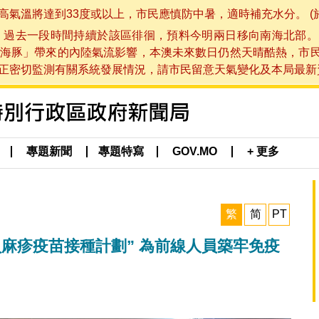
將達到33度或以上，市民應慎防中暑，適時補充水分。 (於 202
，過去一段時間持續於該區徘徊，預料今明兩日移向南海北部。
海豚」帶來的內陸氣流影響，本澳未來數日仍然天晴酷熱，市
切監測有關系統發展情況，請市民留意天氣變化及本局最新資訊。(於 
專題新聞
專題特寫
GOV.MO
+ 更多
繁
简
PT
麻疹疫苗接種計劃” 為前線人員築牢免疫