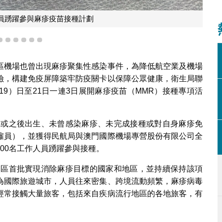
員踴躍參與麻疹疫苗接種計劃
3
4
5
6
7
8
區機場也曾出現麻疹聚集性感染事件，為降低航空業及機場
險，構建免疫屏障築牢防疫關卡以保障公眾健康，衛生局聯
9）日至21日一連3日展開麻疹疫苗（MMR）接種專項活
0年或之後出生、未曾感染麻疹、未完成接種或對自身麻疹免
僱員），並獲得民航局與澳門國際機場專營股份有限公司全
00名工作人員踴躍參與接種。
西太區首批實現消除麻疹目標的國家和地區，並持續保持該項
為國際旅遊城市，人員往來密集、跨境流動頻繁，麻疹病毒
經常接觸大量旅客，包括來自疾病流行地區的各地旅客，有