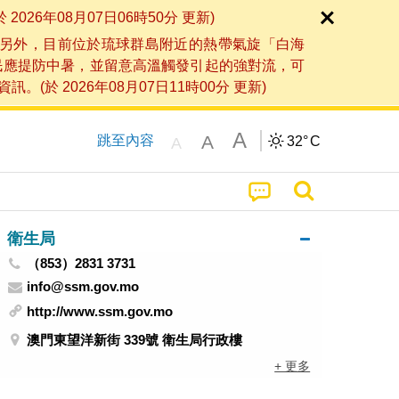
6年08月07日06時50分 更新)
另外，目前位於琉球群島附近的熱帶氣旋「白海
民應提防中暑，並留意高溫觸發引起的強對流，可
2026年08月07日11時00分 更新)
A
A
跳至內容
32°
C
A
衛生局
（853）2831 3731
info@ssm.gov.mo
http://www.ssm.gov.mo
澳門東望洋新街 339號 衛生局行政樓
+ 更多