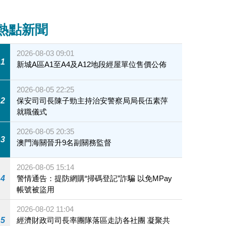
熱點新聞
2026-08-03 09:01
1
新城A區A1至A4及A12地段經屋單位售價公佈
2026-08-05 22:25
2
保安司司長陳子勁主持治安警察局局長伍素萍
就職儀式
2026-08-05 20:35
3
澳門海關晉升9名副關務監督
2026-08-05 15:14
4
警情通告：提防網購“掃碼登記”詐騙 以免MPay
帳號被盜用
2026-08-02 11:04
5
經濟財政司司長率團隊落區走訪各社團 凝聚共