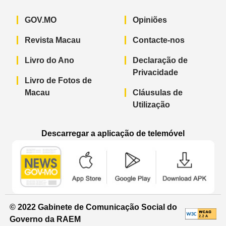
GOV.MO
Opiniões
Revista Macau
Contacte-nos
Livro do Ano
Declaração de
Privacidade
Livro de Fotos de
Macau
Cláusulas de
Utilização
Descarregar a aplicação de telemóvel
Aplicação de telemóvel “Notícias do G
Aplicação de telemóvel “
Aplicação 
© 2022 Gabinete de Comunicação Social do
Governo da RAEM