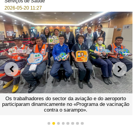
Serviços de Saúde
2026-05-20 11:27
ANTERIOR
SEGU
Os trabalhadores do sector da aviação e do aeroporto
participaram dinamicamente no «Programa de vacinação
contra o sarampo».
1
2
3
4
5
6
7
8