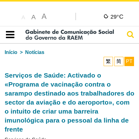
A
C
A
29°
A
Pesq
Índice
Início
Notícias
繁
简
PT
Serviços de Saúde: Activado o
«Programa de vacinação contra o
sarampo destinado aos trabalhadores do
sector da aviação e do aeroporto», com
o intuito de criar uma barreira
imunológica para o pessoal da linha de
frente