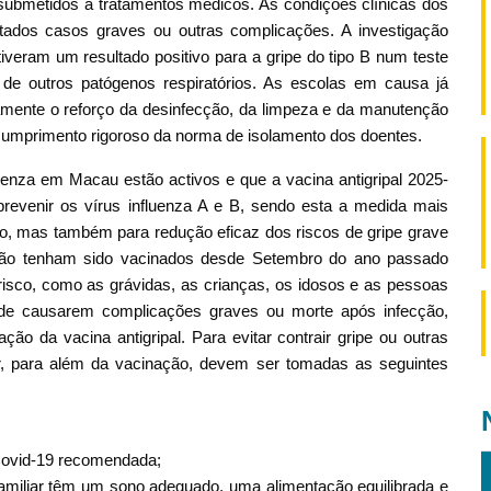
o submetidos a tratamentos médicos. As condições clínicas dos
stados casos graves ou outras complicações. A investigação
tiveram um resultado positivo para a gripe do tipo B num teste
 de outros patógenos respiratórios. As escolas em causa já
mente o reforço da desinfecção, da limpeza e da manutenção
 cumprimento rigoroso da norma de isolamento dos doentes.
enza em Macau estão activos e que a vacina antigripal 2025-
prevenir os vírus influenza A e B, sendo esta a medida mais
ção, mas também para redução eficaz dos riscos de gripe grave
não tenham sido vacinados desde Setembro do ano passado
isco, como as grávidas, as crianças, os idosos e as pessoas
de causarem complicações graves ou morte após infecção,
ção da vacina antigripal. Para evitar contrair gripe ou outras
ior, para além da vacinação, devem ser tomadas as seguintes
Covid-19 recomendada;
miliar têm um sono adequado, uma alimentação equilibrada e