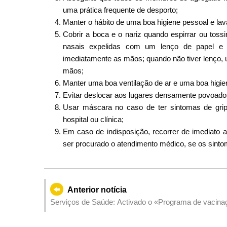
uma prática frequente de desporto;
Manter o hábito de uma boa higiene pessoal e la
Cobrir a boca e o nariz quando espirrar ou to
nasais expelidas com um lenço de papel e d
imediatamente as mãos; quando não tiver lenço,
mãos;
Manter uma boa ventilação de ar e uma boa higie
Evitar deslocar aos lugares densamente povoado
Usar máscara no caso de ter sintomas de grip
hospital ou clínica;
Em caso de indisposição, recorrer de imediat
ser procurado o atendimento médico, se os sint
Anterior notícia
Serviços de Saúde: Activado o «Programa de vacinaç
da aviação e do aeroporto», com o intuito de criar um