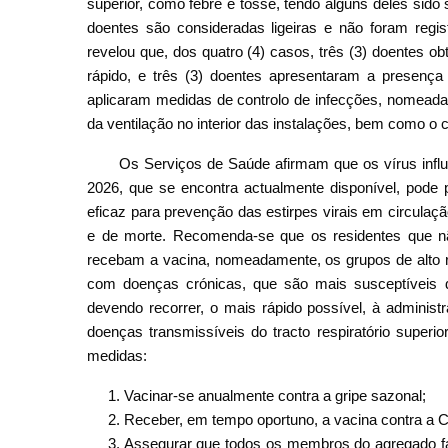
superior, como febre e tosse, tendo alguns deles sid
doentes são consideradas ligeiras e não foram regi
revelou que, dos quatro (4) casos, três (3) doentes ob
rápido, e três (3) doentes apresentaram a presença
aplicaram medidas de controlo de infecções, nomeada
da ventilação no interior das instalações, bem como o
Os Serviços de Saúde afirmam que os vírus influ
2026, que se encontra actualmente disponível, pode 
eficaz para prevenção das estirpes virais em circula
e de morte. Recomenda-se que os residentes que 
recebam a vacina, nomeadamente, os grupos de alto r
com doenças crónicas, que são mais susceptíveis 
devendo recorrer, o mais rápido possível, à administra
doenças transmissíveis do tracto respiratório super
medidas:
Vacinar-se anualmente contra a gripe sazonal;
Receber, em tempo oportuno, a vacina contra a 
Assegurar que todos os membros do agregado fa