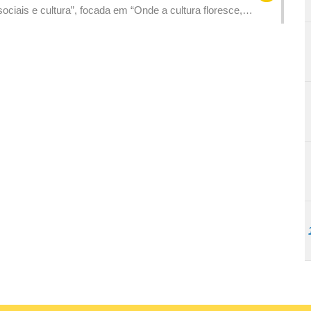
ciais e cultura”, focada em “Onde a cultura floresce,
 sendo bem-vinda a participação dos residentes