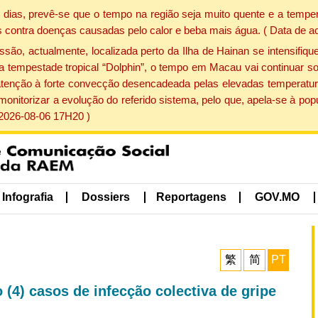
dias, prevê-se que o tempo na região seja muito quente e a temper
 contra doenças causadas pelo calor e beba mais água. ( Data de a
, actualmente, localizada perto da Ilha de Hainan se intensifique
a tempestade tropical “Dolphin”, o tempo em Macau vai continuar so
atenção à forte convecção desencadeada pelas elevadas temperatur
 monitorizar a evolução do referido sistema, pelo que, apela-se à 
 2026-08-06 17H20 )
Infografia
Dossiers
Reportagens
GOV.MO
繁
简
PT
(4) casos de infecção colectiva de gripe