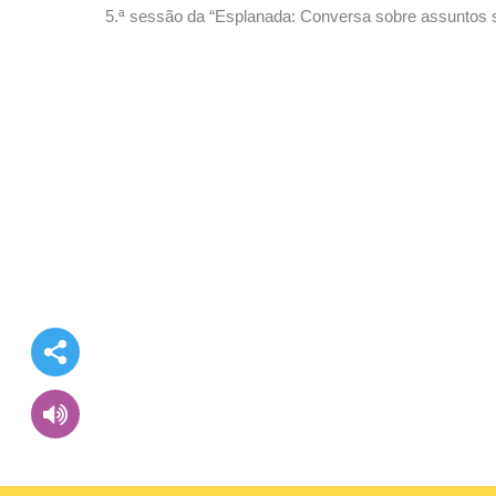
5.ª sessão da “Esplanada: Conversa sobre assuntos so
Comunidade Dinâmica”, realiza-se no dia 26 de Maio,