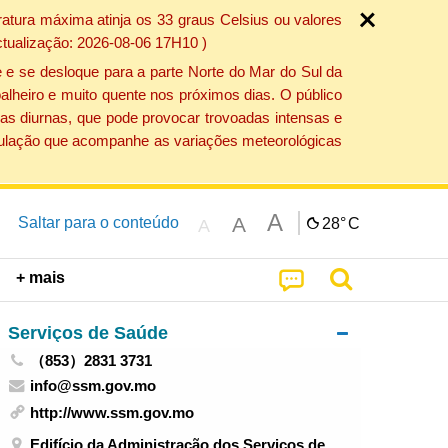
atura máxima atinja os 33 graus Celsius ou valores
ctualização: 2026-08-06 17H10 )
 e se desloque para a parte Norte do Mar do Sul da
alheiro e muito quente nos próximos dias. O público
as diurnas, que pode provocar trovoadas intensas e
população que acompanhe as variações meteorológicas
A
A
Saltar para o conteúdo
28°
C
A
+ mais
Serviços de Saúde
（853）2831 3731
info@ssm.gov.mo
http://www.ssm.gov.mo
Edifício da Administração dos Serviços de