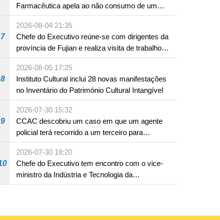
Farmacêutica apela ao não consumo de um
produto com substâncias medicamentosas
2026-08-04 21:35
ocidentais
7
Chefe do Executivo reúne-se com dirigentes da
província de Fujian e realiza visita de trabalho
em Fuzhou
2026-08-05 17:25
8
Instituto Cultural inclui 28 novas manifestações
no Inventário do Património Cultural Intangível
2026-07-30 15:32
9
CCAC descobriu um caso em que um agente
policial terá recorrido a um terceiro para
assumir por si a culpa na sequência de uma
2026-07-30 18:20
infracção rodoviária
10
Chefe do Executivo tem encontro com o vice-
ministro da Indústria e Tecnologia da
Informação