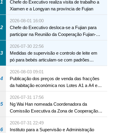
1
Chefe do Executivo realiza visita de trabalho a
Xiamen e a Longyan na província de Fujian
2026-08-01 16:00
2
Chefe do Executivo desloca-se a Fujian para
participar na Reunião da Cooperação Fujian-
Macau
2026-07-30 22:56
3
Medidas de supervisão e controlo de leite em
pó para bebés articulam-se com padrões
internacionais Serviços interdepartamentais
2026-08-03 09:01
envidam esforços para assegurar a saúde dos
4
Publicação dos preços de venda das fracções
bebés e crianças, assim como a segurança
da habitação económica nos Lotes A1 a A4 e
alimentar
A12 da Zona A dos Novos Aterros
2026-07-31 17:56
5
Ng Wai Han nomeada Coordenadora da
Comissão Executiva da Zona de Cooperação
Aprofundada entre Guangdong e Macau em
2026-07-31 22:49
Hengqin
6
Instituto para a Supervisão e Administração