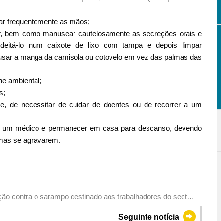
var frequentemente as mãos;
ssir, bem como manusear cautelosamente as secreções orais e
eitá-lo num caixote de lixo com tampa e depois limpar
 usar a manga da camisola ou cotovelo em vez das palmas das
ne ambiental;
s;
e, de necessitar de cuidar de doentes ou de recorrer a um
o a um médico e permanecer em casa para descanso, devendo
omas se agravarem.
ão contra o sarampo destinado aos trabalhadores do sector
a barreira imunológica para o pessoal da linha de frente
Seguinte notícia