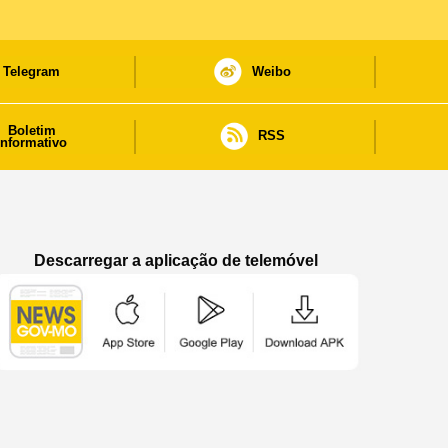
Telegram
Weibo
Boletim
RSS
informativo
Descarregar a aplicação de telemóvel
Aplicação de telemóvel “Notícias do Governo
Aplicação de telemóvel “Notícia
Aplicação de telem