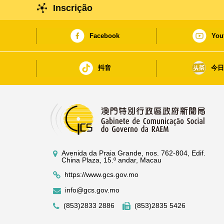
Inscrição
Facebook
You
抖音
今
Avenida da Praia Grande, nos. 762-804, Edif.
China Plaza, 15.º andar, Macau
https://www.gcs.gov.mo
info@gcs.gov.mo
(853)2833 2886
(853)2835 5426