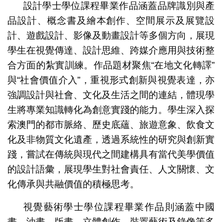
設計學士學位課程畢業作品涵蓋品牌識別與產
品設計、概念書及繪本創作、空間展示及展覽設
計、遊戲設計、影像及動畫設計等多個方向，展現
學生在視覺傳達、設計思維、跨媒介應用與技術整
合方面的紮實訓練。作品題材聚焦“在地文化轉譯”
與“社會價值介入”，重視形式創新與視覺表達，亦
強調設計與社會、文化及生活之間的連結，體現學
生將專業知識轉化為創意實踐的能力。學生深入探
索澳門的都市脈絡、歷史底蘊、旅遊意象、飲食文
化及非物質文化遺產，透過系統性的研究與創新實
踐，嘗試在傳統與現代之間建構具有當代美學價值
的設計語彙，展現學生對社會責任、人文關懷、文
化傳承與共融價值的積極思考。
視覺藝術學士學位課程畢業作品則涵蓋中國
畫、油畫、版畫、立體創作、裝置藝術及錄像等多