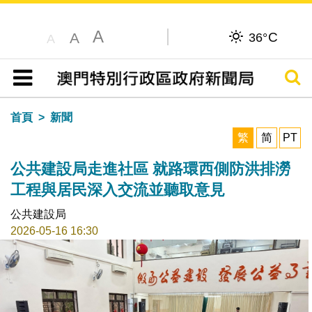
A
C
A
36°
A
搜尋
目錄
首頁
新聞
繁
简
PT
公共建設局走進社區 就路環西側防洪排澇
工程與居民深入交流並聽取意見
公共建設局
2026-05-16 16:30