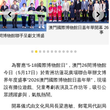
上一則
下一
澳門國際博物館日嘉年華開幕 26間博物館聯手呈獻文博盛
事
1
2
3
4
5
6
7
8
9
10
11
12
為響應“5‧18國際博物館日”，澳門26間博物館
今日（5月17日）於青洲坊蓮花廣場聯合舉辦文博
界年度盛事“2026澳門國際博物館日嘉年華”，現場
設有攤位遊戲、兒童粵劇表演及工作坊等，吸引公
眾踴躍參與，氣氛熱鬧。
開幕儀式由文化局局長梁惠敏、郵電局代副局