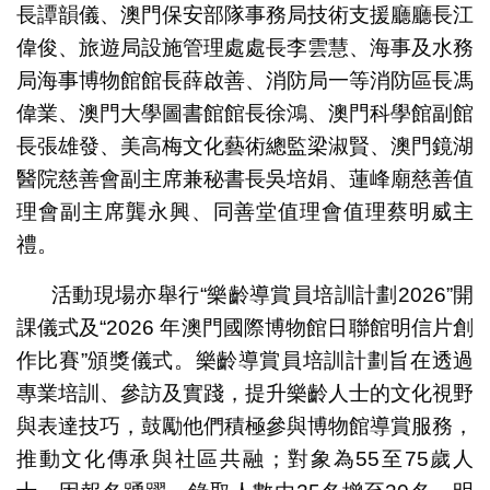
長譚韻儀、澳門保安部隊事務局技術支援廳廳長江
偉俊、旅遊局設施管理處處長李雲慧、海事及水務
局海事博物館館長薛啟善、消防局一等消防區長馮
偉業、澳門大學圖書館館長徐鴻、澳門科學館副館
長張雄發、美高梅文化藝術總監梁淑賢、澳門鏡湖
醫院慈善會副主席兼秘書長吳培娟、蓮峰廟慈善值
理會副主席龔永興、同善堂值理會值理蔡明威主
禮。
活動現場亦舉行“樂齡導賞員培訓計劃2026”開
課儀式及“2026 年澳門國際博物館日聯館明信片創
作比賽”頒獎儀式。樂齡導賞員培訓計劃旨在透過
專業培訓、參訪及實踐，提升樂齡人士的文化視野
與表達技巧，鼓勵他們積極參與博物館導賞服務，
推動文化傳承與社區共融；對象為55至75歲人