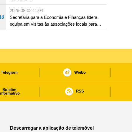
2026-08-02 11:04
10
Secretária para a Economia e Finanças lidera
equipa em visitas às associações locais para
consolidar consensos e promover os trabalhos
nas áreas económica e social
Telegram
Weibo
Boletim
RSS
informativo
Descarregar a aplicação de telemóvel