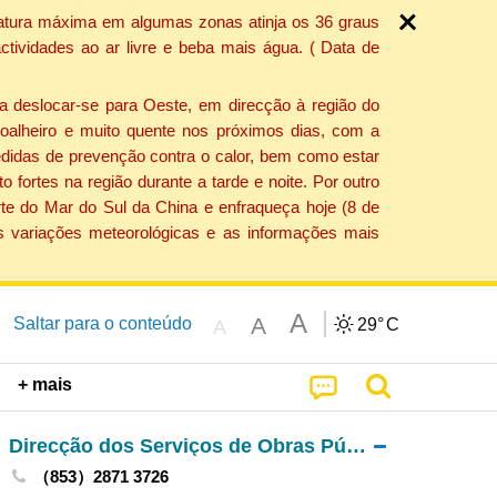
ratura máxima em algumas zonas atinja os 36 graus
tividades ao ar livre e beba mais água. ( Data de
a deslocar-se para Oeste, em direcção à região do
 soalheiro e muito quente nos próximos dias, com a
edidas de prevenção contra o calor, bem como estar
fortes na região durante a tarde e noite. Por outro
rte do Mar do Sul da China e enfraqueça hoje (8 de
s variações meteorológicas e as informações mais
A
A
Saltar para o conteúdo
29°
C
A
+ mais
Direcção dos Serviços de Obras Públicas
（853）2871 3726