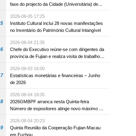
fase do projecto da Cidade (Universitária) de
Educação Internacional de Macau e Hengqin
2026-08-05 17:25
5
Instituto Cultural inclui 28 novas manifestações
no Inventário do Património Cultural Intangível
2026-08-04 21:35
6
Chefe do Executivo reúne-se com dirigentes da
província de Fujian e realiza visita de trabalho
em Fuzhou
2026-08-03 16:00
7
Estatísticas monetárias e financeiras – Junho
de 2026
2026-08-04 18:35
8
2026GMBPF arranca nesta Quinta-feira
Número de expositores atinge novo máximo em
18 anos
2026-08-04 20:23
9
Quinta Reunião da Cooperação Fujian-Macau
em Fuzhou