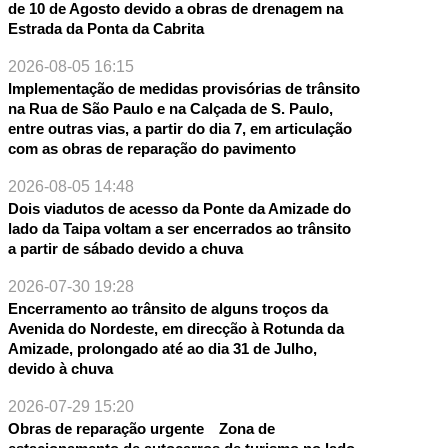
de 10 de Agosto devido a obras de drenagem na
NTE
Estrada da Ponta da Cabrita
2026-08-05 16:15
Implementação de medidas provisórias de trânsito
na Rua de São Paulo e na Calçada de S. Paulo,
entre outras vias, a partir do dia 7, em articulação
com as obras de reparação do pavimento
2026-08-05 14:48
Dois viadutos de acesso da Ponte da Amizade do
lado da Taipa voltam a ser encerrados ao trânsito
a partir de sábado devido a chuva
2026-07-30 19:28
Encerramento ao trânsito de alguns troços da
Avenida do Nordeste, em direcção à Rotunda da
Amizade, prolongado até ao dia 31 de Julho,
devido à chuva
2026-07-29 15:20
Obras de reparação urgente Zona de