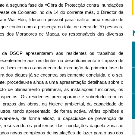
nte à segunda fase da «Obra de Protecção contra Inundações
ste de Coloane», no dia 14 do corrente mês, o Director da
am Wai Hou, liderou o pessoal para realizar uma sessão de
que contou com a presença no total de cerca de 70 pessoas,
ções dos Moradores de Macau, os responsáveis das diversas
s da DSOP apresentaram aos residentes os trabalhos de
recentemente aos residentes no desentupimento e limpeza de
órias, bem como o andamento da execução da primeira fase da
ra dos diques já se encontra basicamente concluída, e o seu
nte, procedeu-se ainda a uma apresentação detalhada sobre o
to de planeamento preliminar, as instalações funcionais, os
ros aspectos. Os residentes preocuparam-se sobretudo com os
 prazos das obras, da higiene ambiental, da capacidade de
tros, tendo apresentado, de forma activa, várias opiniões e
evar-se-á, de forma eficaz, a capacidade de prevenção de
, resolvendo os problemas das inundações daquela zona ao
ados novos complexos de instalações de lazer para o uso dos