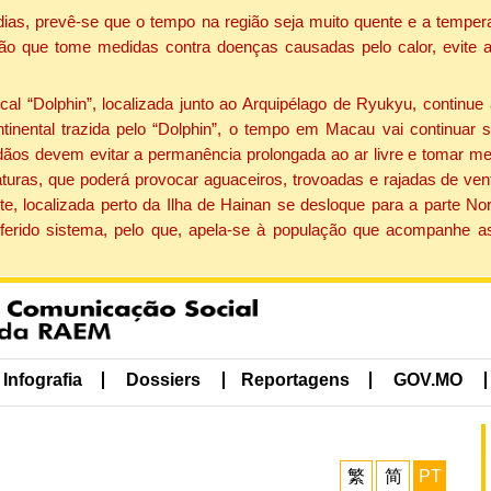
dias, prevê-se que o tempo na região seja muito quente e a tempe
ão que tome medidas contra doenças causadas pelo calor, evite ac
 “Dolphin”, localizada junto ao Arquipélago de Ryukyu, continue 
ntinental trazida pelo “Dolphin”, o tempo em Macau vai continuar
dãos devem evitar a permanência prolongada ao ar livre e tomar m
ras, que poderá provocar aguaceiros, trovoadas e rajadas de vento 
e, localizada perto da Ilha de Hainan se desloque para a parte No
ferido sistema, pelo que, apela-se à população que acompanhe a
Infografia
Dossiers
Reportagens
GOV.MO
繁
简
PT