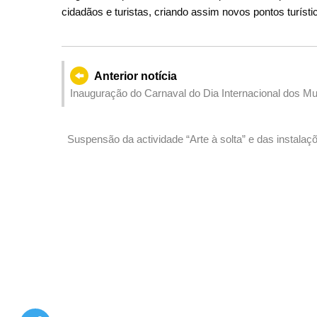
cidadãos e turistas, criando assim novos pontos turísti
Anterior notícia
Inauguração do Carnaval do Dia Internacional dos Museus de Macau 26 museus un
evento cultural
Suspensão da actividade “Arte à solta” e das instalaç
Macau no Sábado