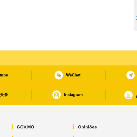
tube
WeChat
日头条
Instagram
GOV.MO
Opiniões