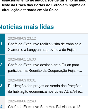
estacionamento de autocarros de turismo no lado
leste da Praça das Portas do Cerco em regime de
circulação alternada em via única
Notícias mais lidas
2026-08-03 23:12
1
Chefe do Executivo realiza visita de trabalho a
Xiamen e a Longyan na província de Fujian
2026-08-01 16:00
2
Chefe do Executivo desloca-se a Fujian para
participar na Reunião da Cooperação Fujian-
Macau
2026-08-03 09:01
3
Publicação dos preços de venda das fracções
da habitação económica nos Lotes A1 a A4 e
A12 da Zona A dos Novos Aterros
2026-08-06 22:43
4
Chefe do Executivo Sam Hou Fai visitou a 1.ª