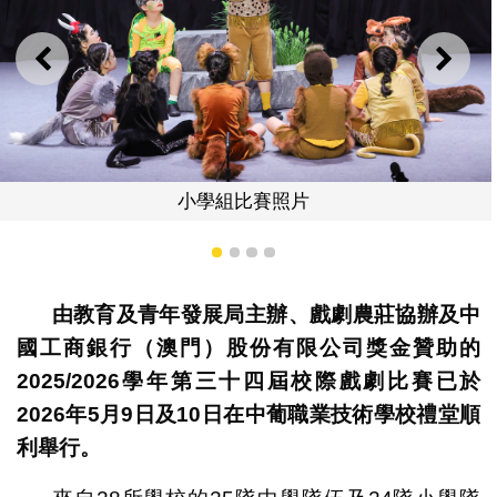
上一則
下一
照片
小學組比賽
1
2
3
4
由教育及青年發展局主辦、戲劇農莊
協辦及中
國工商銀行（澳門）股份有限公司獎金贊助的
2025/2026
學年第三十四屆校際戲劇比賽已於
2026
年
5
月
9
日及
10
日在中葡職業技術學校禮堂順
利舉行。