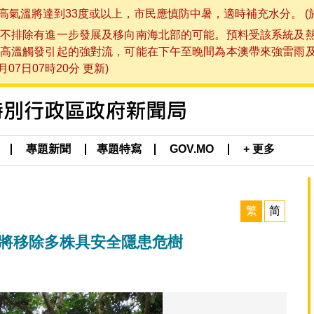
將達到33度或以上，市民應慎防中暑，適時補充水分。 (於 202
不排除有進一步發展及移向南海北部的可能。預料受該系統及
高溫觸發引起的強對流，可能在下午至晚間為本澳帶來強雷雨
07日07時20分 更新)
專題新聞
專題特寫
GOV.MO
+ 更多
繁
简
 將移除多株具安全隱患危樹