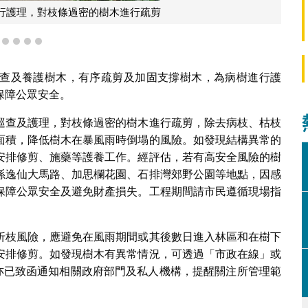
樹木養護人員有序對樹木進行護理，對枝條過密的樹木進行疏剪
1
2
3
4
5
查及養護樹木，有序疏剪及加固支撐樹木，為病樹進行護
保障公眾安全。
巡查及護理，對枝條過密的樹木進行疏剪，除去病枝、枯枝
面積，降低樹木在暴風雨時倒塌的風險。如發現結構異常的
安排修剪、施藥等護養工作。經評估，若有高安全風險的樹
孫逸仙大馬路、加思欄花園、石排灣郊野公園等地點，因感
保障公眾安全及避免財產損失。工程期間請市民遵循現場指
折枝風險，應避免在風雨期間或其後數日進入林區和在樹下
安排修剪。如發現樹木有異常情況，可透過「市政在線」或
政署亦已致函通知相關政府部門及私人機構，提醒關注所管理範