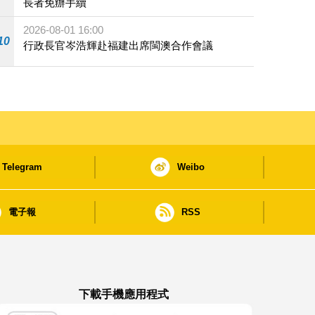
長者免辦手續
2026-08-01 16:00
10
行政長官岑浩輝赴福建出席閩澳合作會議
Telegram
Weibo
電子報
RSS
下載手機應用程式
澳門政府新聞 APP - App Store 下載
澳門政府新聞 APP - Google Pla
澳門政府新聞 APP -