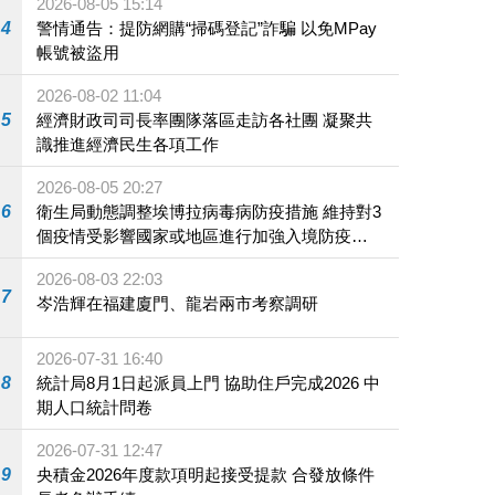
2026-08-05 15:14
4
警情通告：提防網購“掃碼登記”詐騙 以免MPay
帳號被盜用
2026-08-02 11:04
5
經濟財政司司長率團隊落區走訪各社團 凝聚共
識推進經濟民生各項工作
2026-08-05 20:27
6
衛生局動態調整埃博拉病毒病防疫措施 維持對3
個疫情受影響國家或地區進行加強入境防疫措
施
2026-08-03 22:03
7
岑浩輝在福建廈門、龍岩兩市考察調研
2026-07-31 16:40
8
統計局8月1日起派員上門 協助住戶完成2026 中
期人口統計問卷
2026-07-31 12:47
9
央積金2026年度款項明起接受提款 合發放條件