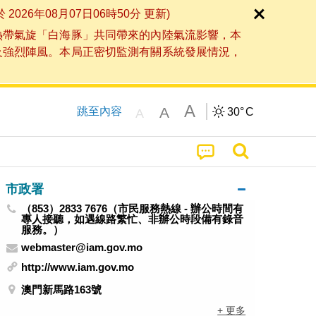
6年08月07日06時50分 更新)
熱帶氣旋「白海豚」共同帶來的內陸氣流影響，本
及強烈陣風。本局正密切監測有關系統發展情況，
A
A
跳至內容
30°
C
A
市政署
（853）2833 7676（市民服務熱線 - 辦公時間有
專人接聽，如遇線路繁忙、非辦公時段備有錄音
服務。）
webmaster@iam.gov.mo
http://www.iam.gov.mo
澳門新馬路163號
+ 更多