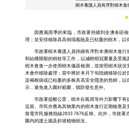
的樹木進行疏剪
因應風雨季的來臨，市政署持續到全澳各區檢
理；並安排移除具高倒塌風險及已枯萎的樹木，以
市政署樹木養護人員持續有序對本澳樹木進行
和結構開裂的樹枝等工作，以減輕樹冠重量及受風
樹木會進一步使用樹木儀器檢測，並按照樹木狀況
木會作移除處理；當中將於本月下旬陸續移除位於
染褐根病或已枯萎的多株具高安全隱患的危樹，以
示，避免進入圍封範圍，慎防發生意外。
市政署提醒公眾，樹木在風雨等外力影響下有
逗留。市民亦應為其物業內的樹木進行定期檢查及
致電市民服務熱線2833 7676反映。此外，市
圍內的護土牆及斜坡植物狀況。