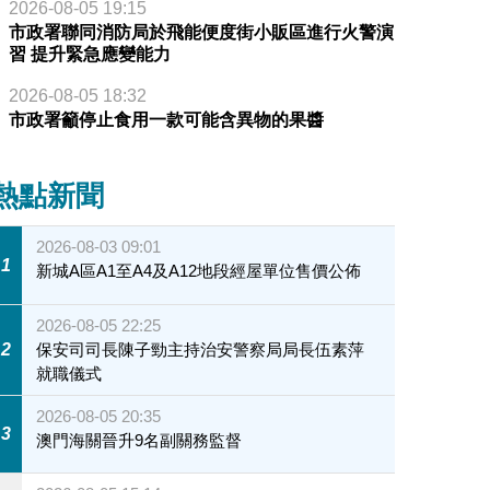
2026-08-05 19:15
市政署聯同消防局於飛能便度街小販區進行火警演
習 提升緊急應變能力
2026-08-05 18:32
市政署籲停止食用一款可能含異物的果醬
熱點新聞
2026-08-03 09:01
1
新城A區A1至A4及A12地段經屋單位售價公佈
2026-08-05 22:25
2
保安司司長陳子勁主持治安警察局局長伍素萍
就職儀式
2026-08-05 20:35
3
澳門海關晉升9名副關務監督