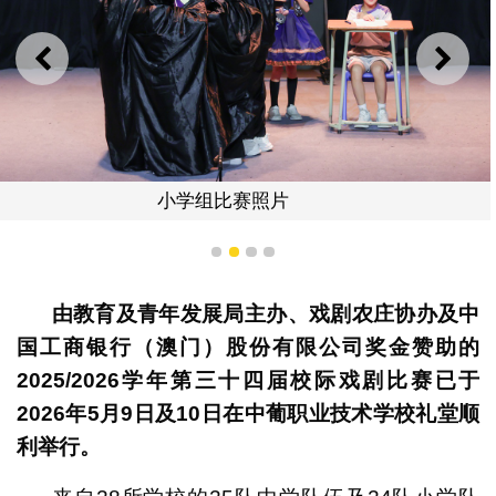
上一则
下一
小学组比赛照片
1
2
3
4
由教育及青年发展局主办、戏剧农庄
协办及中
国工商银行（澳门）股份有限公司奖金赞助的
2025/2026
学年第三十四届校际戏剧比赛已于
2026
年
5
月
9
日及
10
日在中葡职业技术学校礼堂顺
利举行。