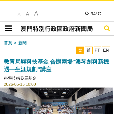
A
C
A
34°
A
搜尋
目錄
首頁
新聞
繁
简
PT
EN
教青局與科技基金 合辦兩場“澳琴創科新機
遇—生涯規劃”講座
科學技術發展基金
2026-05-15 10:00