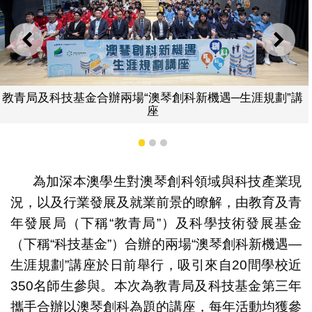
上一則
下一
琴創科新機遇─生涯規劃”講
嘉賓與學生分享就業
1
2
3
為加深本澳學生對澳琴創科領域與科技產業現
況，以及行業發展及就業前景的瞭解，由教育及青
年發展局（下稱“教青局”）及科學技術發展基金
（下稱“科技基金”）合辦的兩場“澳琴創科新機遇—
生涯規劃”講座於日前舉行，吸引來自20間學校近
350名師生參與。本次為教青局及科技基金第三年
攜手合辦以澳琴創科為題的講座，每年活動均獲參