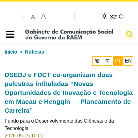
A
C
A
32°
A
Pesq
Índice
Início
Notícias
繁
简
PT
EN
DSEDJ e FDCT co-organizam duas
palestras intituladas “Novas
Oportunidades de Inovação e Tecnologia
em Macau e Hengqin — Planeamento de
Carreira”
Fundo para o Desenvolvimento das Ciências e da
Tecnologia
2026-05-15 10:00