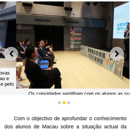
ANTERIOR
SEGU
Os convidados partilham com os alunos as suas
experiências e reflexões sobre emprego e
1
2
3
empreendedorismo
Com o objectivo de aprofundar o conhecimento
dos alunos de Macau sobre a situação actual da