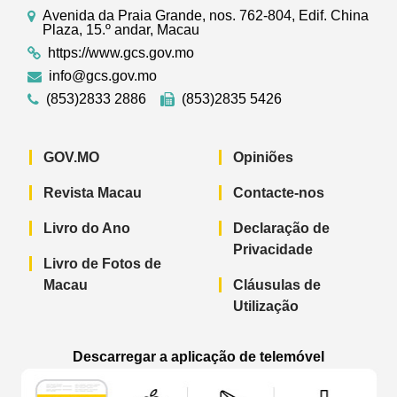
Avenida da Praia Grande, nos. 762-804, Edif. China
Plaza, 15.º andar, Macau
https://www.gcs.gov.mo
info@gcs.gov.mo
(853)2833 2886
(853)2835 5426
GOV.MO
Opiniões
Revista Macau
Contacte-nos
Livro do Ano
Declaração de
Privacidade
Livro de Fotos de
Macau
Cláusulas de
Utilização
Descarregar a aplicação de telemóvel
Aplicação de telemóvel “Notícias do G
Aplicação de telemóvel “
Aplicação 