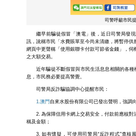
司警呼籲市民
繼早前騙徒假冒「澳電」後，近日司警局發現
訊，訛稱市民「水費賬單至今尚未清繳，將暫停供
網頁中更聲稱「使用銀聯卡付款可節省金錢」，伺
之大額交易。
近年騙徒不斷假冒與市民生活息息相關的各種
息，市民務必要提高警覺。
司警局反詐騙協調中心提醒市民：
1.澳門
自來水股份有限公司已發出聲明，強調
2. 為保障信用卡網上交易安全，付款前應核
稱及金額；
3. 如有懷疑，可使用司警局“反詐程式”查