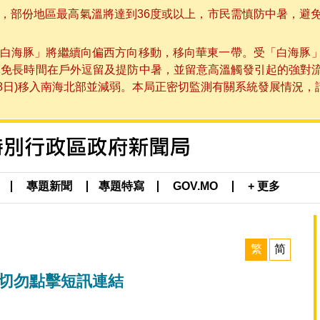
部份地區最高氣溫將達到36度或以上，市民需慎防中暑，避免在烈
白海豚」將繼續向偏西方向移動，移向華東一帶。受「白海豚
避免長時間在戶外逗留及提防中暑，並留意高溫觸發引起的強對
8日)移入南海北部並減弱。本局正密切監測有關系統發展情況，請市
專題新聞
專題特寫
GOV.MO
+ 更多
繁
简
 切勿點擊短訊連結