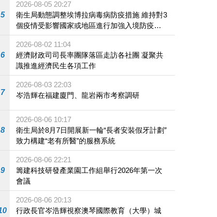
2026-08-05 20:27
5
衛生局動態調整埃博拉病毒病防疫措施 維持對3
個疫情受影響國家或地區進行加強入境防疫措
施
2026-08-02 11:04
6
經濟財政司司長率團隊落區走訪各社團 凝聚共
識推進經濟民生各項工作
2026-08-03 22:03
7
岑浩輝在福建廈門、龍岩兩市考察調研
2026-08-06 10:17
8
衛生局於8月7日開展新一輪“長者安裝假牙計劃”
致力構建“老有所醫”的服務系統
2026-08-06 22:21
9
籌建科技研發產業園工作組舉行2026年第一次
會議
2026-08-06 20:13
10
行政長官岑浩輝視察澳琴國際教育（大學）城