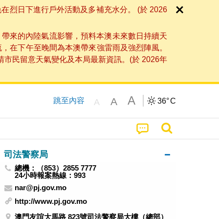
日下進行戶外活動及多補充水分。 (於 2026
」帶來的內陸氣流影響，預料本澳未來數日持續天
流，在下午至晚間為本澳帶來強雷雨及強烈陣風。
民留意天氣變化及本局最新資訊。(於 2026年
A
A
跳至內容
36°
C
A
司法警察局
總機：（853）2855 7777
24小時報案熱線：993
nar@pj.gov.mo
http://www.pj.gov.mo
澳門友誼大馬路 823號司法警察局大樓（總部）