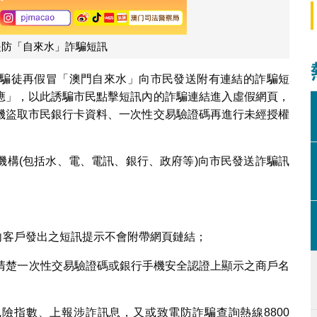
提防「自來水」詐騙短訊
騙徒再假冒「澳門自來水」向市民發送附有連結的詐騙短
應」，以此誘騙市民點擊短訊內的詐騙連結進入虛假網頁，
機盜取市民銀行卡資料、一次性交易驗證碼再進行未經授權
機構(包括水、電、電訊、銀行、政府等)向市民發送詐騙訊
向客戶發出之短訊提示不會附帶網頁鏈結；
對清楚一次性交易驗證碼或銀行手機安全認證上顯示之商戶名
核風險指數、上報涉詐訊息，又或致電防詐騙查詢熱線8800