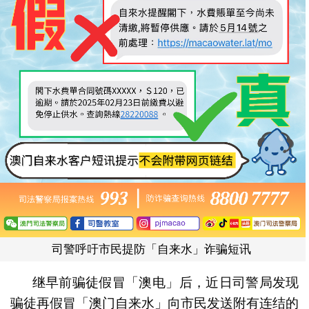
司警呼吁市民提防「自来水」诈骗短讯
继早前骗徒假冒「澳电」后，近日司警局发现
骗徒再假冒「澳门自来水」向市民发送附有连结的