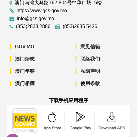
澳门南湾大马路762-804号中华广场15楼
https://www.gcs.gov.mo
info@gcs.gov.mo
(853)2833 2886
(853)2835 5426
GOV.MO
意见信箱
澳门杂志
联络我们
澳门年鉴
私隐声明
澳门相簿
使用条款
下载手机应用程序
澳门政府新闻 APP - App Store 下载
澳门政府新闻 APP - Googl
澳门政府新闻 