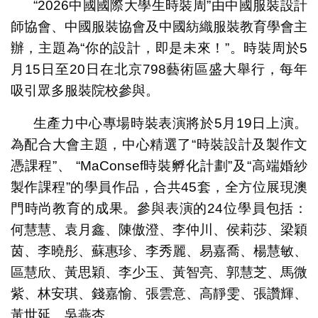
“2026中國國際大學生時裝周”由中國服裝設計
師協會、中國服裝協會及中國紡織服裝教育學會主
辦，主題為“你的設計，即是未來！”。時裝周於5
月15日至20日在北京798藝術區盛大舉行，每年
吸引眾多服裝院校參與。
生產力中心專場時裝表演將於5月19日上演。
為配合大會主題，中心精選了“時裝設計及製作文
憑課程”、 “MaConsef時裝孵化計劃”及“高端婚紗
製作課程”的學員作品，合共45套，全方位展現澳
門時尚教育的成果。參與表演的24位學員包括：
何慧慧、袁月鑫、陳傲澄、李仲川、侯莉莎、梁穎
茵、李曉彤、蘇惠珍、李秀麗、易嘉喬、楊慧敏、
區慧欣、黃思穎、李少玉、黃智亮、郭慧芝、馬微
紫、林安琪、錢嘉愉、張雲意、高靜雯、張讚輝、
黃世延、吳燕杏。